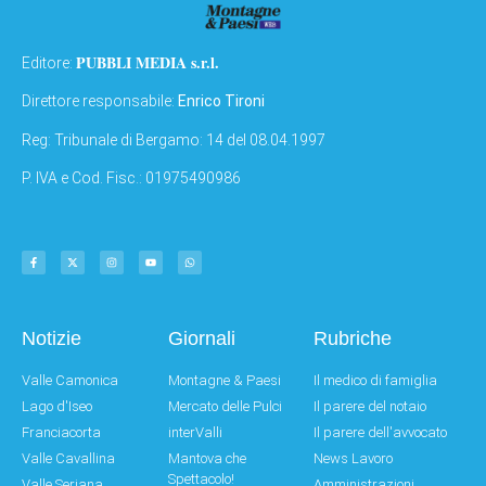
PUBBLI MEDIA s.r.l.
Editore:
Direttore responsabile:
Enrico Tironi
Reg: Tribunale di Bergamo: 14 del 08.04.1997
P. IVA e Cod. Fisc.: 01975490986
Notizie
Giornali
Rubriche
Valle Camonica
Montagne & Paesi
Il medico di famiglia
Lago d'Iseo
Mercato delle Pulci
Il parere del notaio
Franciacorta
interValli
Il parere dell'avvocato
Valle Cavallina
Mantova che
News Lavoro
Spettacolo!
Valle Seriana
Amministrazioni