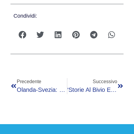
Condividi:
Precedente
Successivo
Olanda-Svezia: Orario, Probabili Formazioni E Dove Vederla In Tv
‘Storie Al Bivio Estate’, Sabato 20 Giugno: Gli Ospiti Di Monica Setta