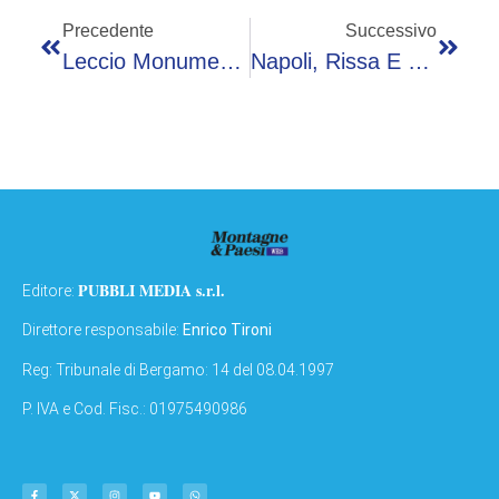
Precedente
Successivo
Leccio Monumentale Incendiato A Bagno A Ripoli, Identificati 4 Minori: Volevano Cuocere Wurstel
Napoli, Rissa E Spari In Piazza Montesanto: Uomo Con Kalashnikov Tra La Folla
PUBBLI MEDIA s.r.l.
Editore:
Direttore responsabile:
Enrico Tironi
Reg: Tribunale di Bergamo: 14 del 08.04.1997
P. IVA e Cod. Fisc.: 01975490986