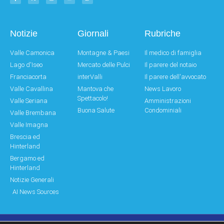
Notizie
Giornali
Rubriche
Valle Camonica
Montagne & Paesi
Il medico di famiglia
Lago d'Iseo
Mercato delle Pulci
Il parere del notaio
Franciacorta
interValli
Il parere dell'avvocato
Valle Cavallina
Mantova che
News Lavoro
Spettacolo!
Valle Seriana
Amministrazioni
Buona Salute
Condominiali
Valle Brembana
Valle Imagna
Brescia ed
Hinterland
Bergamo ed
Hinterland
Notizie Generali
AI News Sources