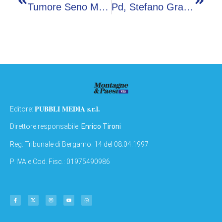
Tumore Seno Metastatico, Punzo (Europa Donna): “Fare Squadra Per Accesso Equo A Cure”
Pd, Stefano Graziano Domani Alle 11 Ospite Dell’Adnkronos
PUBBLI MEDIA s.r.l.
Editore:
Direttore responsabile:
Enrico Tironi
Reg: Tribunale di Bergamo: 14 del 08.04.1997
P. IVA e Cod. Fisc.: 01975490986