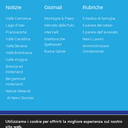
Notizie
Giornali
Rubriche
Valle Camonica
Montagne & Paesi
Il medico di famiglia
Lago d'Iseo
Mercato delle Pulci
Il parere del notaio
Franciacorta
interValli
Il parere dell'avvocato
Valle Cavallina
Mantova che
News Lavoro
Spettacolo!
Valle Seriana
Amministrazioni
Buona Salute
Condominiali
Valle Brembana
Valle Imagna
Brescia ed
Hinterland
Bergamo ed
Hinterland
Notizie Generali
AI News Sources
Utilizziamo i cookie per offrirti la migliore esperienza sul nostro
© Copyright 2011 – 2026 Montagne & Paesi
sito web.