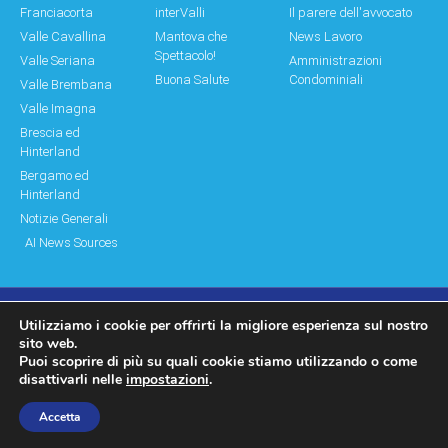
Franciacorta
interValli
Il parere dell'avvocato
Valle Cavallina
Mantova che
News Lavoro
Spettacolo!
Valle Seriana
Amministrazioni
Buona Salute
Condominiali
Valle Brembana
Valle Imagna
Brescia ed
Hinterland
Bergamo ed
Hinterland
Notizie Generali
AI News Sources
Utilizziamo i cookie per offrirti la migliore esperienza sul nostro
© Copyright 2011 – 2026 Montagne & Paesi
sito web.
Puoi scoprire di più su quali cookie stiamo utilizzando o come
Log In|Log Out
Privacy Policy
disattivarli nelle
impostazioni
.
made by moonbat
Accetta
WP2Social Auto Publish
Powered By :
XYZScripts.com