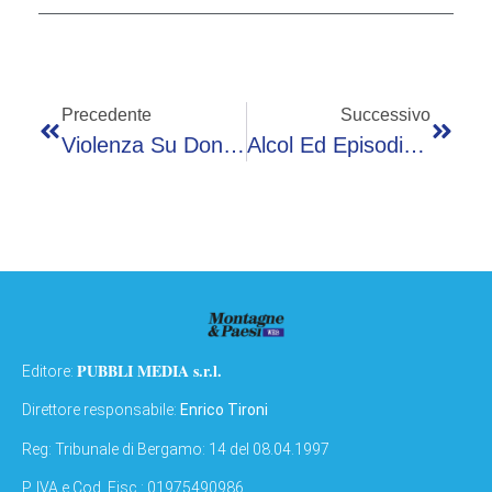
Precedente
Successivo
Violenza Su Donne, Presentato In Questura A Roma Progetto ‘Anche Tu Puoi Essere Felice’
Alcol Ed Episodi Violenza, Chiuso Per Altri 15 Giorni Il Piper
PUBBLI MEDIA s.r.l.
Editore:
Direttore responsabile:
Enrico Tironi
Reg: Tribunale di Bergamo: 14 del 08.04.1997
P. IVA e Cod. Fisc.: 01975490986