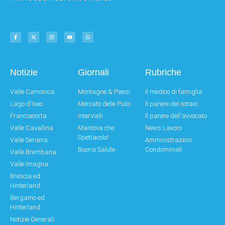
Notizie
Giornali
Rubriche
Valle Camonica
Montagne & Paesi
Il medico di famiglia
Lago d'Iseo
Mercato delle Pulci
Il parere del notaio
Franciacorta
interValli
Il parere dell'avvocato
Valle Cavallina
Mantova che
News Lavoro
Spettacolo!
Valle Seriana
Amministrazioni
Buona Salute
Condominiali
Valle Brembana
Valle Imagna
Brescia ed
Hinterland
Bergamo ed
Hinterland
Notizie Generali