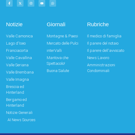
Notizie
Giornali
Rubriche
Valle Camonica
Montagne & Paesi
Il medico di famiglia
Lago d'Iseo
Mercato delle Pulci
Il parere del notaio
Franciacorta
interValli
Il parere dell'avvocato
Valle Cavallina
Mantova che
News Lavoro
Spettacolo!
Valle Seriana
Amministrazioni
Buona Salute
Condominiali
Valle Brembana
Valle Imagna
Brescia ed
Hinterland
Bergamo ed
Hinterland
Notizie Generali
AI News Sources