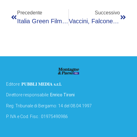
Precedente
Successivo
Italia Green Film Festival, Assegnati Premi Speciali VII Edizione
Vaccini, Falcone (Simit): “Evitano Antibiotici Inutili In 50-75% Casi Di Infezione Da Rsv”
PUBBLI MEDIA s.r.l.
Editore:
Direttore responsabile:
Enrico Tironi
Reg: Tribunale di Bergamo: 14 del 08.04.1997
P. IVA e Cod. Fisc.: 01975490986