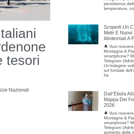
persistenza dell
temperature, con
Scoperti Un C
taliani
Metri E Nuovi
Idrotermali A
rdenone
🔔 Vuoi ricevere 
Montagne & Pae
e tesori
smartphone? W
Telegram (Adnk
Un'indagine sot
sul fondale dell
ha
izie Nazionali
Dall’Ebola Al
Mappa Dei Foc
2026
🔔 Vuoi ricevere 
Montagne & Pae
smartphone? W
Telegram (Adnk
aumento delle i