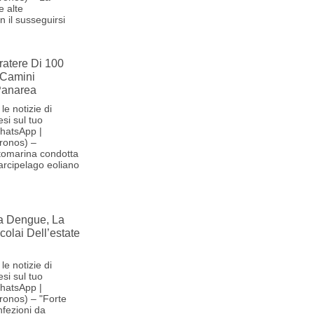
e alte
 il susseguirsi
ratere Di 100
 Camini
 Panarea
le notizie di
si sul tuo
hatsApp |
ronos) –
tomarina condotta
'arcipelago eoliano
la Dengue, La
olai Dell’estate
le notizie di
si sul tuo
hatsApp |
ronos) – "Forte
nfezioni da