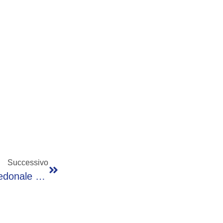
Successivo
Ardesio: Posizionato Il Nuovo Ponte Ciclopedonale Sul Fiume Serio, 51 Metri Di Luce Con Colori Unici In Val Seriana