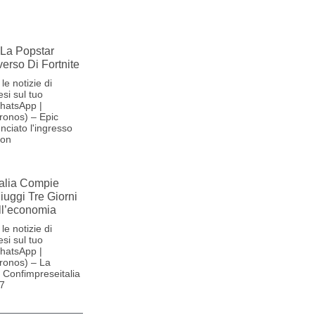
La Popstar
verso Di Fortnite
le notizie di
si sul tuo
hatsApp |
ronos) – Epic
ciato l'ingresso
son
alia Compie
Fiuggi Tre Giorni
ll’economia
le notizie di
si sul tuo
hatsApp |
ronos) – La
Confimpreseitalia
27