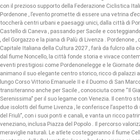
con il prezioso supporto della Federazione Ciclistica Ita
Pordenone , l’evento promette di essere una vetrina d’ec
toccherà centri urbani e paesaggi unici, dalla città di Po
Castello di Caneva , passando per Sacile e costeggiando
, del Gorgazzo e la piana di Palù di Livenza . Pordenone ,
Capitale Italiana della Cultura 2027 , farà da fulcro alla
dal fiume Noncello, la città fonde storia e vivace conte
eventi prestigiosi come Pordenonelegge e le Giornate 
animano il suo elegante centro storico, ricco di palazzi a
lungo Corso Vittorio Emanuele II e il Duomo di San Marco 
transiteranno anche per Sacile , conosciuta come “Il Gia
Serenissima” per il suo legame con Venezia. Il centro st
due isolotti del fiume Livenza , le conferisce l’aspetto d
del Friuli”, con i suoi ponti e canali, e vanta un ricco pat
veneziano, inclusa Piazza del Popolo . Il percorso valori
meraviglie naturali. Le atlete costeggeranno il fiume Cell