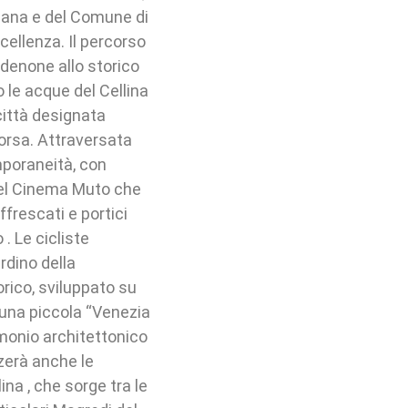
liana e del Comune di
cellenza. Il percorso
rdenone allo storico
 le acque del Cellina
 città designata
 corsa. Attraversata
mporaneità, con
del Cinema Muto che
ffrescati e portici
. Le cicliste
rdino della
orico, sviluppato su
i una piccola “Venezia
rimonio architettonico
zzerà anche le
ina , che sorge tra le