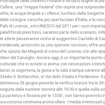
montagne delle Dolomiti Friulane e ha dato origine ai par
Cellina , una “steppa friulana” che ospita una sorprende
oltre, le acque limpide e i riflessi turchesi della Sorgent
delle risorgive carsiche più spettacolari d’Italia, e la va
Palù di Livenza , sito UNESCO dal 2011 per i suoi importa
palafitticoli preistorici, saranno parte dello scenario. Infi
le atlete passeranno vicino al suggestivo Castello di Ca
medievale, arroccato su uno sperone roccioso, offre un
che spazia dai Magredi al corso del Livenza, con alle spa
rilievi del Cansiglio. Ancora oggi, è un importante punto 
culturale che in estate si anima con rievocazioni storiche
lavori, la segreteria, la giuria e la sala stampa saranno a
Stadio O. Bottecchia , in Via dello Stadio a Pordenone. I
domenica 28 giugno prevede la verifica licenze tra le 09:0
seguita dalla riunione tecnica alle 10:30 e quella sulla si
La partenza è fissata per le 13:00 , con l’arrivo previsto i
successiva cerimonia protocollare. I media interessati