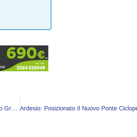
Sabato 4 Luglio A Serina (Bergamo): Spettacolo Gratuito ‘Le Tre P’ Sul Dono Al Cineteatro Il Portico