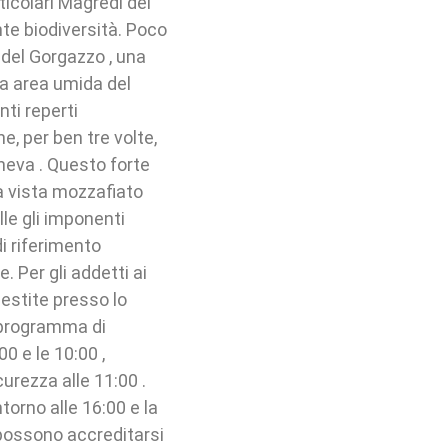
ticolari Magredi del
nte biodiversità. Poco
e del Gorgazzo , una
sta area umida del
nti reperti
ne, per ben tre volte,
neva . Questo forte
a vista mozzafiato
lle gli imponenti
di riferimento
. Per gli addetti ai
llestite presso lo
l programma di
0 e le 10:00 ,
curezza alle 11:00 .
ntorno alle 16:00 e la
 possono accreditarsi