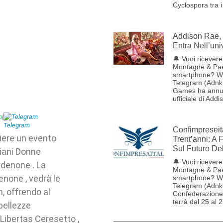
Cyclospora tra i
Addison Rae, 
Entra Nell’uni
🔔 Vuoi ricevere 
Montagne & Pae
smartphone? W
Telegram (Adnk
Games ha annun
ufficiale di Addi
p
|
Telegram
Confimpreseit
liere un evento
Trent’anni: A 
Sul Futuro De
liani Donne
🔔 Vuoi ricevere 
rdenone . La
Montagne & Pae
enone , vedrà le
smartphone? W
Telegram (Adnk
m, offrendo al
Confederazione 
terrà dal 25 al 
bellezze
a Libertas Ceresetto ,