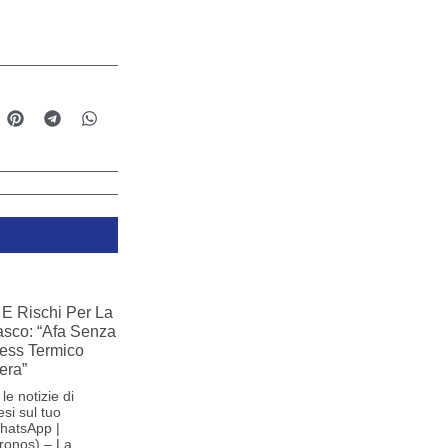
E Rischi Per La
iasco: “Afa Senza
ress Termico
era”
le notizie di
si sul tuo
hatsApp |
ronos) – La