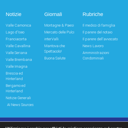
Notizie
Giornali
Rubriche
Valle Camonica
Montagne & Paesi
Il medico di famiglia
Lago d'Iseo
Mercato delle Pulci
Il parere del notaio
Franciacorta
interValli
Il parere dell'avvocato
Valle Cavallina
Mantova che
News Lavoro
Spettacolo!
Valle Seriana
Amministrazioni
Buona Salute
Condominiali
Valle Brembana
Valle Imagna
Brescia ed
Hinterland
Bergamo ed
Hinterland
Notizie Generali
AI News Sources