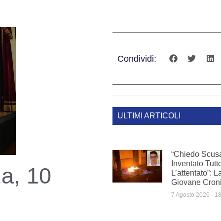
Condividi:
ULTIMI ARTICOLI
“Chiedo Scus
Inventato Tut
za, 10
L’attentato”: L
Giovane Croni
7 Agosto 2026
18