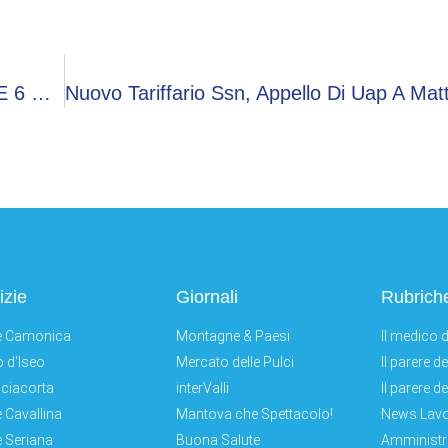
Pipì A Letto, Dai Pediatri Sip 7 Miti Da Sfatare E 6 Regole D’oro
izie
Giornali
Rubrich
e Camonica
Montagne & Paesi
Il medico d
 d'Iseo
Mercato delle Pulci
Il parere d
ciacorta
interValli
Il parere d
e Cavallina
Mantova che Spettacolo!
News Lav
e Seriana
Buona Salute
Amministr