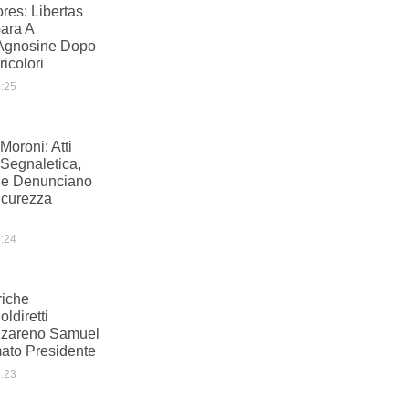
res: Libertas
Gara A
Agnosine Dopo
icolori
:25
oroni: Atti
 Segnaletica,
e Denunciano
icurezza
:24
riche
ldiretti
zareno Samuel
ato Presidente
:23