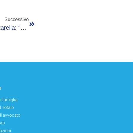
Successivo
Nuovo Tariffario Ssn, Appello Di Uap A Mattarella: “Tuteliamo La Salute Dei Cittadini”
e
i famiglia
el notaio
ell'avvocato
oro
azioni