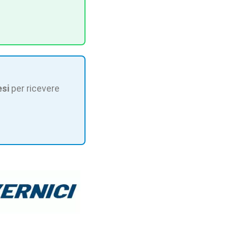
esi
per ricevere