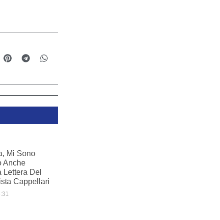
a, Mi Sono
to Anche
a Lettera Del
sta Cappellari
:31