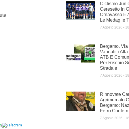
Ciclismo Junio
Ceresetto In 
Ornavasso E 
ute
Le Medaglie Tr
7 Agosto 2026
18
Bergamo, Via M
Vandalici Alla
ATB E Comun
Per Rischio S
Stradale
7 Agosto 2026
18
Rinnovate Ca
Agrimercato Co
Bergamo: Naz
Ferro Conferm
7 Agosto 2026
18
p
|
Telegram