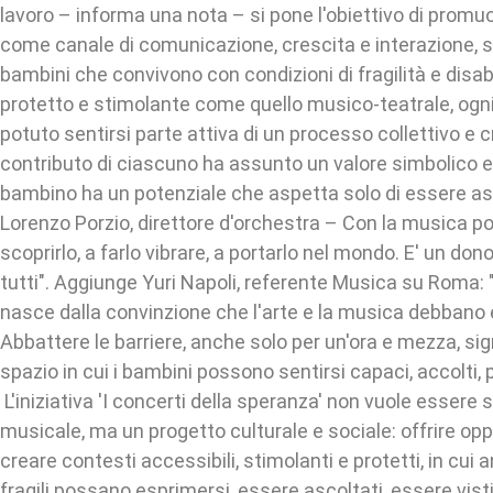
lavoro – informa una nota – si pone l'obiettivo di prom
come canale di comunicazione, crescita e interazione, s
bambini che convivono con condizioni di fragilità e disab
protetto e stimolante come quello musico-teatrale, ogn
potuto sentirsi parte attiva di un processo collettivo e cr
contributo di ciascuno ha assunto un valore simbolico e
bambino ha un potenziale che aspetta solo di essere a
Lorenzo Porzio, direttore d'orchestra – Con la musica po
scoprirlo, a farlo vibrare, a portarlo nel mondo. E' un don
tutti". Aggiunge Yuri Napoli, referente Musica su Roma:
nasce dalla convinzione che l'arte e la musica debbano e
Abbattere le barriere, anche solo per un'ora e mezza, sig
spazio in cui i bambini possono sentirsi capaci, accolti, 
L'iniziativa 'I concerti della speranza' non vuole essere 
musicale, ma un progetto culturale e sociale: offrire opp
creare contesti accessibili, stimolanti e protetti, in cui a
fragili possano esprimersi, essere ascoltati, essere vis