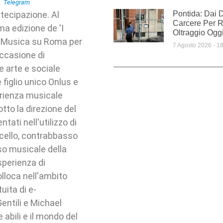
tecipazione. Al
Pontida: Dai D
Carcere Per R
ma edizione de 'I
Oltraggio Ogg
da Musica su Roma per
7 Agosto 2026
18
'occasione di
e arte e sociale
 figlio unico Onlus e
erienza musicale
tto la direzione del
tati nell'utilizzo di
oncello, contrabbasso
rso musicale della
sperienza di
olloca nell'ambito
uita di e-
entili e Michael
abili e il mondo del