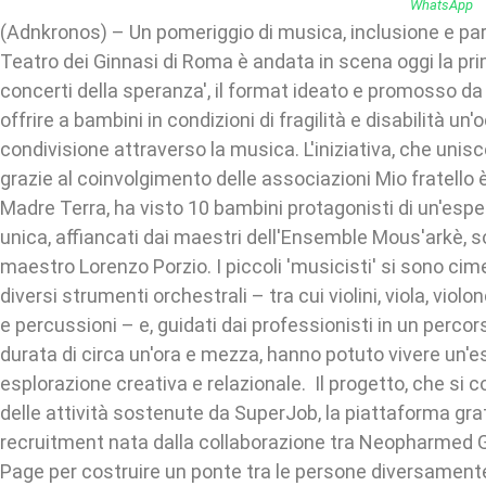
(Adnkronos) – Un pomeriggio di musica, inclusione e par
Teatro dei Ginnasi di Roma è andata in scena oggi la pri
concerti della speranza', il format ideato e promosso 
offrire a bambini in condizioni di fragilità e disabilità un
condivisione attraverso la musica. L'iniziativa, che unisc
grazie al coinvolgimento delle associazioni Mio fratello è
Madre Terra, ha visto 10 bambini protagonisti di un'esp
unica, affiancati dai maestri dell'Ensemble Mous'arkè, so
maestro Lorenzo Porzio. I piccoli 'musicisti' si sono cimen
diversi strumenti orchestrali – tra cui violini, viola, viol
e percussioni – e, guidati dai professionisti in un perco
durata di circa un'ora e mezza, hanno potuto vivere un'e
esplorazione creativa e relazionale. Il progetto, che si c
delle attività sostenute da SuperJob, la piattaforma grat
recruitment nata dalla collaborazione tra Neopharmed G
Page per costruire un ponte tra le persone diversamente 