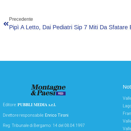
Precedente
Not
Vall
PUBBLI MEDIA s.r.l.
Editore:
Lago
Fran
Direttore responsabile:
Enrico Tironi
Vall
Reg: Tribunale di Bergamo: 14 del 08.04.1997
Vall