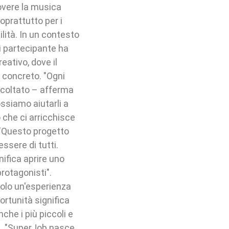
uovere la musica
oprattutto per i
ilità. In un contesto
i partecipante ha
eativo, dove il
 concreto. "Ogni
scoltato – afferma
ssiamo aiutarli a
o che ci arricchisce
 "Questo progetto
ssere di tutti.
nifica aprire uno
protagonisti".
solo un'esperienza
ortunità significa
nche i più piccoli e
ti. "SuperJob nasce