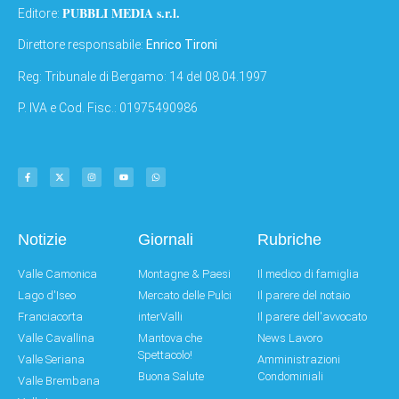
PUBBLI MEDIA s.r.l.
Editore:
Direttore responsabile:
Enrico Tironi
Reg: Tribunale di Bergamo: 14 del 08.04.1997
P. IVA e Cod. Fisc.: 01975490986
Notizie
Giornali
Rubriche
Valle Camonica
Montagne & Paesi
Il medico di famiglia
Lago d'Iseo
Mercato delle Pulci
Il parere del notaio
Franciacorta
interValli
Il parere dell'avvocato
Valle Cavallina
Mantova che
News Lavoro
Spettacolo!
Valle Seriana
Amministrazioni
Buona Salute
Condominiali
Valle Brembana