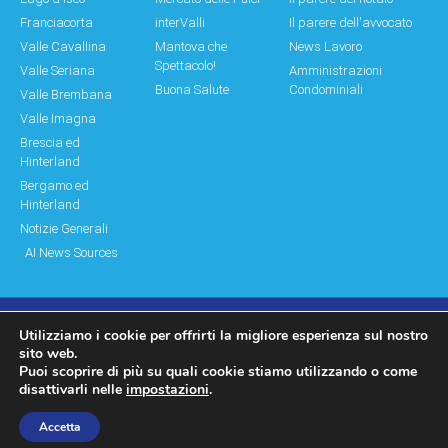
Franciacorta
interValli
Il parere dell'avvocato
Valle Cavallina
Mantova che
News Lavoro
Spettacolo!
Valle Seriana
Amministrazioni
Buona Salute
Condominiali
Valle Brembana
Valle Imagna
Brescia ed
Hinterland
Bergamo ed
Hinterland
Notizie Generali
AI News Sources
Utilizziamo i cookie per offrirti la migliore esperienza sul nostro
© Copyright 2011 – 2026 Montagne & Paesi
sito web.
Puoi scoprire di più su quali cookie stiamo utilizzando o come
Log In|Log Out
Privacy Policy
disattivarli nelle
impostazioni
.
made by moonbat
Accetta