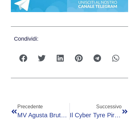
Condividi:
Precedente
Successivo
MV Agusta Brutale 1000 ABT: La Super Naked Italiana
Il Cyber Tyre Pirelli Supera L’esame Della Pagani Utopia