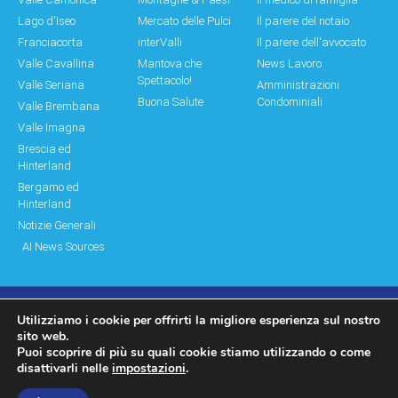
Lago d'Iseo
Mercato delle Pulci
Il parere del notaio
Franciacorta
interValli
Il parere dell'avvocato
Valle Cavallina
Mantova che
News Lavoro
Spettacolo!
Valle Seriana
Amministrazioni
Buona Salute
Condominiali
Valle Brembana
Valle Imagna
Brescia ed
Hinterland
Bergamo ed
Hinterland
Notizie Generali
AI News Sources
Utilizziamo i cookie per offrirti la migliore esperienza sul nostro
© Copyright 2011 – 2026 Montagne & Paesi
sito web.
Puoi scoprire di più su quali cookie stiamo utilizzando o come
Log In|Log Out
Privacy Policy
disattivarli nelle
impostazioni
.
made by moonbat