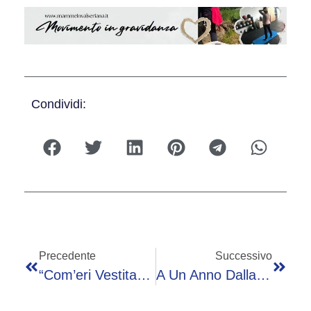
Condividi:
Precedente
Successivo
“Com’eri Vestita” E Cartelli Stradali: Casnigo E Gandino Unite Contro La Violenza Sulle Donne
A Un Anno Dalla Notte Di Dublino: L’album Delle Figurine Atalanta È Made In Clusone