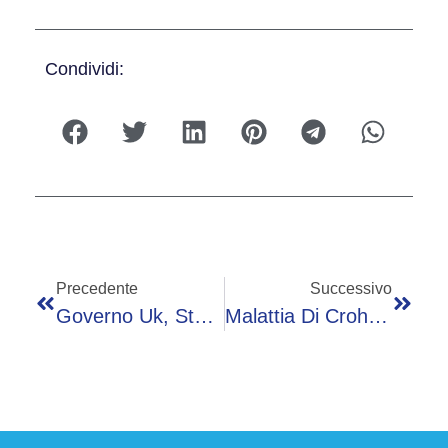
Condividi:
Precedente
Successivo
Governo Uk, Starmer Sempre Più In Crisi: Streeting In Campo, Burnham Attende Il Via Libera
Malattia Di Crohn, Nasce Il Ricettario Che Trasforma La Dieta In Terapia