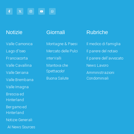
Notizie
Giornali
Rubriche
Valle Camonica
Montagne & Paesi
Il medico di famiglia
Lago d'Iseo
Mercato delle Pulci
Il parere del notaio
Franciacorta
interValli
Il parere dell'avvocato
Valle Cavallina
Mantova che
News Lavoro
Spettacolo!
Valle Seriana
Amministrazioni
Buona Salute
Condominiali
Valle Brembana
Valle Imagna
Brescia ed
Hinterland
Bergamo ed
Hinterland
Notizie Generali
AI News Sources