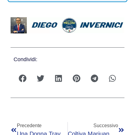
Condividi:
Precedente
Successivo
Una Donna Travolta Da Un’autovettura: È Grave
Coltiva Marjuana In Casa. Arrestato Dai Carabinieri Di Trescore