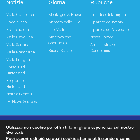
Notizie
Giornali
Rubriche
Valle Camonica
Montagne & Paesi
Il medico di famiglia
Lago d'Iseo
Mercato delle Pulci
Il parere del notaio
Franciacorta
interValli
Il parere dell'avvocato
Valle Cavallina
Mantova che
News Lavoro
Spettacolo!
Valle Seriana
Amministrazioni
Buona Salute
Condominiali
Valle Brembana
Valle Imagna
Brescia ed
Hinterland
Bergamo ed
Hinterland
Notizie Generali
AI News Sources
Utilizziamo i cookie per offrirti la migliore esperienza sul nostro
© Copyright 2011 – 2026 Montagne & Paesi
sito web.
Puoi scoprire di più su quali cookie stiamo utilizzando o come
Log In|Log Out
Privacy Policy