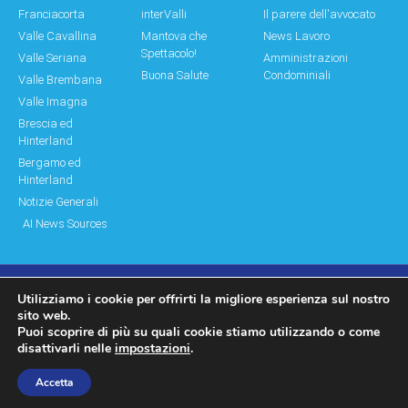
Franciacorta
interValli
Il parere dell'avvocato
Valle Cavallina
Mantova che
News Lavoro
Spettacolo!
Valle Seriana
Amministrazioni
Buona Salute
Condominiali
Valle Brembana
Valle Imagna
Brescia ed
Hinterland
Bergamo ed
Hinterland
Notizie Generali
AI News Sources
Utilizziamo i cookie per offrirti la migliore esperienza sul nostro
© Copyright 2011 – 2026 Montagne & Paesi
sito web.
Puoi scoprire di più su quali cookie stiamo utilizzando o come
Log In|Log Out
Privacy Policy
disattivarli nelle
impostazioni
.
made by moonbat
Accetta
WP2Social Auto Publish
Powered By :
XYZScripts.com