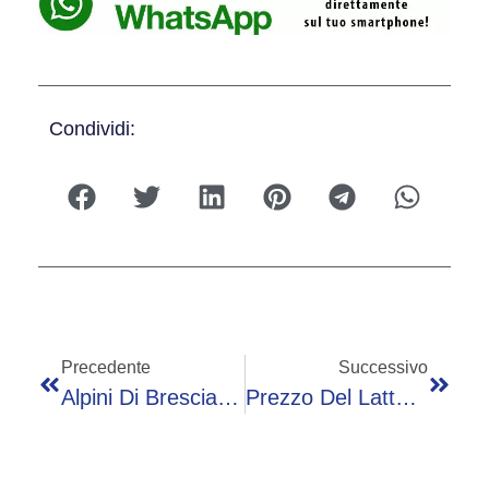
Condividi:
Precedente
Successivo
Alpini Di Brescia Al Lavoro Sul Torrente Garza: Cinquanta Volontari Impegnati Nella Pulizia Dell’alveo
Prezzo Del Latte, Accordo Raggiunto: Coldiretti, “Più Stabilità Per Gli Allevamenti Italiani Nei Prossimi Sei Mesi”