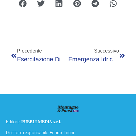
Precedente
Successivo
Esercitazione Di Soccorso Alpino A Breno: Otto Tecnici Sul Cornone Di Blumone Per Il Soccorso In Parete
Emergenza Idrica: Coldiretti, Lago Di Como Riserva Strategica Per L’Agricoltura Lombarda. Trezzi Intervistato Sul Lungolago
PUBBLI MEDIA s.r.l.
Editore:
Direttore responsabile:
Enrico Tironi