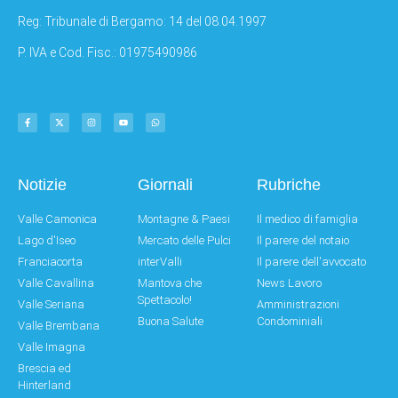
Reg: Tribunale di Bergamo: 14 del 08.04.1997
P. IVA e Cod. Fisc.: 01975490986
Notizie
Giornali
Rubriche
Valle Camonica
Montagne & Paesi
Il medico di famiglia
Lago d'Iseo
Mercato delle Pulci
Il parere del notaio
Franciacorta
interValli
Il parere dell'avvocato
Valle Cavallina
Mantova che
News Lavoro
Spettacolo!
Valle Seriana
Amministrazioni
Buona Salute
Condominiali
Valle Brembana
Valle Imagna
Brescia ed
Hinterland