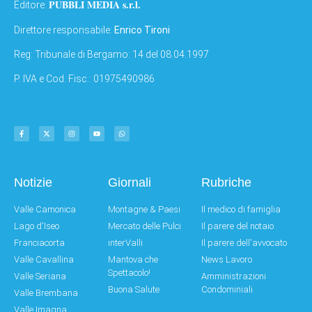
PUBBLI MEDIA s.r.l.
Editore:
Direttore responsabile:
Enrico Tironi
Reg: Tribunale di Bergamo: 14 del 08.04.1997
P. IVA e Cod. Fisc.: 01975490986
Notizie
Giornali
Rubriche
Valle Camonica
Montagne & Paesi
Il medico di famiglia
Lago d'Iseo
Mercato delle Pulci
Il parere del notaio
Franciacorta
interValli
Il parere dell'avvocato
Valle Cavallina
Mantova che
News Lavoro
Spettacolo!
Valle Seriana
Amministrazioni
Buona Salute
Condominiali
Valle Brembana
Valle Imagna