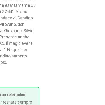
 che esattamente 30
i 37’44”. Al suo
 sindaco di Gandino
 Pirovano, don
a, Giovanni), Silvio
). Presente anche
C.. Il magic event
a “I Negozi per
Gandino saranno
ipio.
 tuo telefonino!
r restare sempre