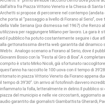
Archetti. Il primo avrebbe raccolto cento uova poste ad
dall’altra fra Piazza Vittorio Veneto e la Chiesa di Sant
Archetti si propose di percorrere nel contempo (andata e 
che porta al “passaggio a livello di Fiorano al Serio”, ove 
della Valle Seriana (poi dismessa nel 1967) che Renzo 
utilizzava per raggiungere Milano per lavoro. La gara è 
ed il pubblico ha potuto costantemente seguire i due atle
alla gettonatissima diretta web garantita dal dinamico 
Webtv. Analogo scenario a Fiorano al Serio, dove il pubb
Giovanni Bosio con la “Festa al Giro di Boa”.A completare
compito è stato Mirko Nicoli, già sfortunato raccoglitore
quest’anno ha raccolto le 100 uova con il tempo di 39’28
ritornato in piazza Vittorio Veneto da Fiorano appena d
il tempo di 39’30”. Un arrivo al fotofinish davvero incredi
infiammato la folla, letteralmente in delirio.Il pubblico si
piazza del municipio e nelle vie circostanti, aggiornat
audio garantito dai giornalisti Giambattista Gherardi, Pa