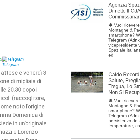
Agenzia Spazia
Dimette Il CdA
Commissariam
🔔 Vuoi ricevere 
Montagne & Pae
smartphone? W
Telegram (Adnk
vicepresidente v
Spaziale Italia
ed
p
|
Telegram
e attese e venerdì 3
Caldo Record 
one di migliaia di
Salute, Pregl
Tregua, Lo St
lle 20.30 dopo i
Non Si Recup
coli (raccoglitore,
🔔 Vuoi ricevere 
ome noto l’origine
Montagne & Pae
smartphone? W
 Prima Domenica di
Telegram (Adnk
persistenza dell
siede in un’originale
temperature, con
nazzi e Lorenzo