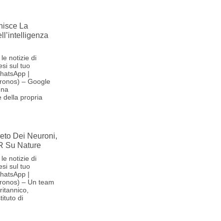
nisce La
l’intelligenza
le notizie di
si sul tuo
hatsApp |
ronos) – Google
una
 della propria
reto Dei Neuroni,
R Su Nature
le notizie di
si sul tuo
hatsApp |
ronos) – Un team
britannico,
ituto di