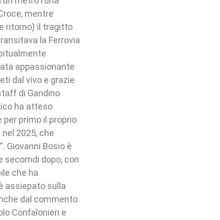
 un metro l’una
a Croce, mentre
ritorno) il tragitto
transitava la Ferrovia
abitualmente
stata appassionante
ti dal vivo e grazie
staff di Gandino
lico ha atteso
 per primo il proprio
 nel 2025, che
”. Giovanni Bosio è
ue secomdi dopo, con
bile che ha
 è assiepato sulla
o anche dal commento
olo Confalonieri e