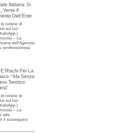
le Italiana: Si
, Verso Il
ento Dell’Ente
le notizie di
si sul tuo
hatsApp |
ronos) – La
icaria dell'Agenzia
na, professoressa
E Rischi Per La
iasco: “Afa Senza
ress Termico
era”
le notizie di
si sul tuo
hatsApp |
ronos) – La
e alte
 il susseguirsi