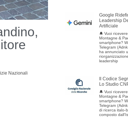
Google Ridefi
Leadership Del
Artificiale
andino,
🔔 Vuoi ricevere 
Montagne & Pae
litore
smartphone? W
Telegram (Adnk
ha annunciato 
riorganizzazione
leadership
izie Nazionali
Il Codice Seg
Lo Studio CN
🔔 Vuoi ricevere 
Montagne & Pae
smartphone? W
Telegram (Adnk
di ricerca italo-
composto dall'Ist