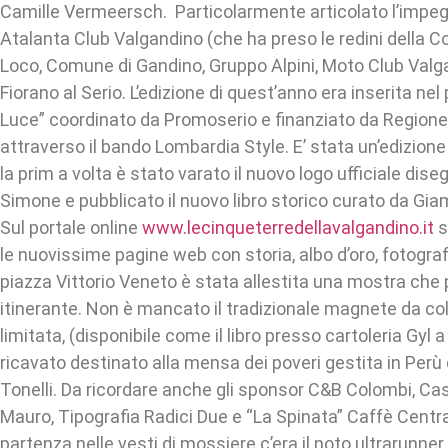
Camille Vermeersch. Particolarmente articolato l’impeg
Atalanta Club Valgandino (che ha preso le redini della Co
Loco, Comune di Gandino, Gruppo Alpini, Moto Club Val
Fiorano al Serio. L’edizione di quest’anno era inserita nel 
Luce” coordinato da Promoserio e finanziato da Region
attraverso il bando Lombardia Style. E’ stata un’edizion
la prim a volta è stato varato il nuovo logo ufficiale di
Simone e pubblicato il nuovo libro storico curato da Gia
Sul portale online
www.lecinqueterredellavalgandino.it
s
le nuovissime pagine web con storia, albo d’oro, fotograf
piazza Vittorio Veneto è stata allestita una mostra che 
itinerante. Non è mancato il tradizionale magnete da coll
limitata, (disponibile come il libro presso cartoleria Gyl
ricavato destinato alla mensa dei poveri gestita in Perù 
Tonelli. Da ricordare anche gli sponsor C&B Colombi, Casc
Mauro, Tipografia Radici Due e “La Spinata” Caffè Central
partenza nelle vesti di mossiere c’era il noto ultrarunne