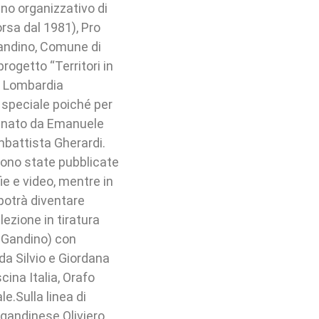
no organizzativo di
rsa dal 1981), Pro
gandino, Comune di
progetto “Territori in
e Lombardia
e speciale poiché per
segnato da Emanuele
mbattista Gherardi.
ono state pubblicate
ie e video, mentre in
potrà diventare
ezione in tiratura
 a Gandino) con
da Silvio e Giordana
ina Italia, Orafo
e.Sulla linea di
r gandinese Oliviero