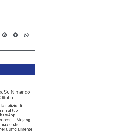
iva Su Nintendo
 Ottobre
le notizie di
si sul tuo
hatsApp |
ronos) – Mojang
nciato che
herà ufficialmente