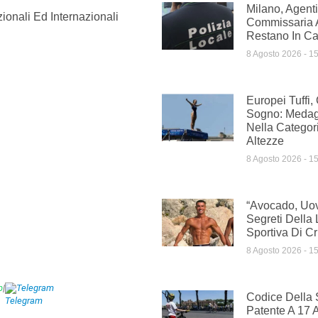
Milano, Agenti
ionali Ed Internazionali
Commissaria A
Restano In Car
8 Agosto 2026
15
Europei Tuffi,
Sogno: Medag
Nella Categor
Altezze
8 Agosto 2026
15
“Avocado, Uov
Segreti Della
Sportiva Di C
8 Agosto 2026
15
p
|
Telegram
Codice Della 
Patente A 17 