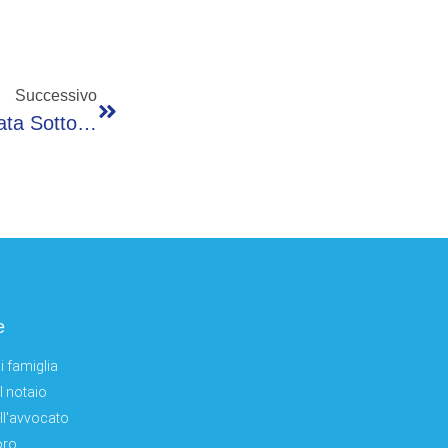
Successivo
Giorno Della Vittoria, Oggi A Mosca La Parata Sottotono. Al Via Tregua Di Tre Giorni Con L’Ucraina
e
i famiglia
el notaio
ell'avvocato
oro