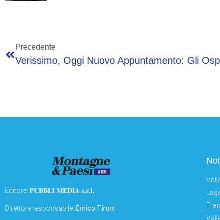
Precedente
Not
Vall
PUBBLI MEDIA s.r.l.
Editore:
Lago
Fran
Direttore responsabile:
Enrico Tironi
Vall