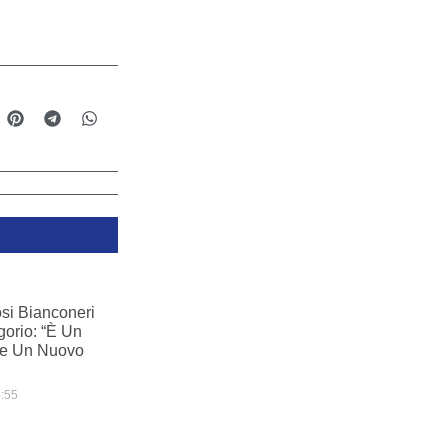
fosi Bianconeri
gorio: “È Un
ve Un Nuovo
:55