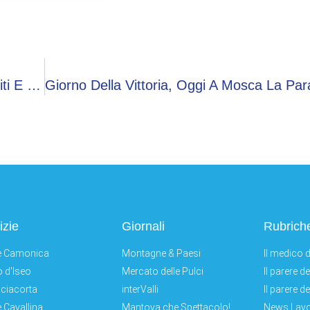
Verissimo, Oggi Nuovo Appuntamento: Gli Ospiti E Le Interviste
izie
Giornali
Rubrich
e Camonica
Montagne & Paesi
Il medico d
 d'Iseo
Mercato delle Pulci
Il parere d
ciacorta
interValli
Il parere d
e Cavallina
Mantova che Spettacolo!
News Lav