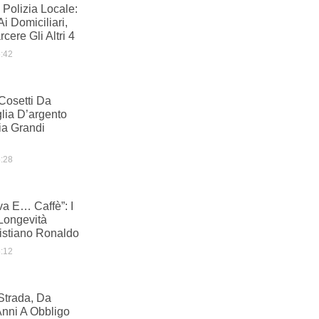
 Polizia Locale:
i Domiciliari,
cere Gli Altri 4
:42
 Cosetti Da
lia D’argento
ia Grandi
:28
a E… Caffè”: I
 Longevità
ristiano Ronaldo
:12
Strada, Da
Anni A Obbligo