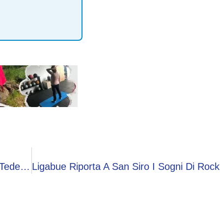
Germania-Costa D’Avorio, Due Gol Annullati A Tedeschi: Proteste Ai Mondiali