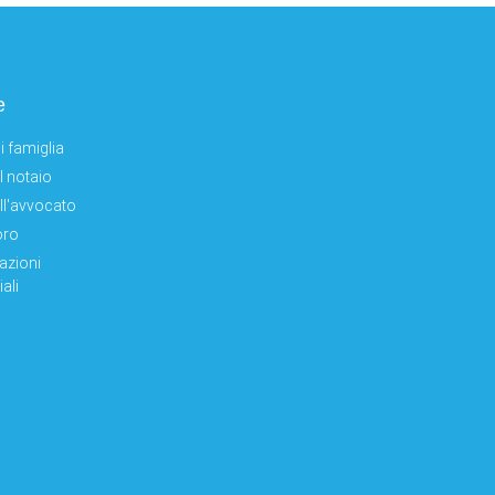
e
i famiglia
el notaio
ell'avvocato
oro
azioni
ali