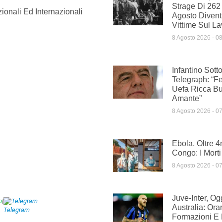
Strage Di 262 
ionali Ed Internazionali
Agosto Divent
Vittime Sul L
8 Agosto 2026
08
Infantino Sott
Telegraph: “F
Uefa Ricca Bu
Amante”
8 Agosto 2026
07
Ebola, Oltre 4
Congo: I Mort
8 Agosto 2026
07
Juve-Inter, Og
p
|
Telegram
Australia: Orar
Formazioni E