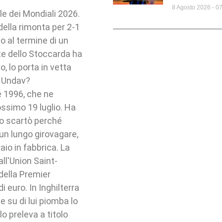
8 Agosto 2026
07
le dei Mondiali 2026.
ella rimonta per 2-1
o al termine di un
e dello Stoccarda ha
, lo porta in vetta
è Undav?
e 1996, che ne
rossimo 19 luglio. Ha
lo scartò perché
 un lungo girovagare,
o in fabbrica. La
ll'Union Saint-
 della Premier
i euro. In Inghilterra
su di lui piomba lo
o preleva a titolo