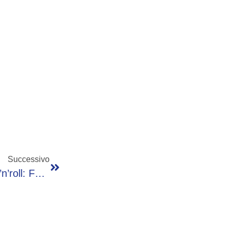
Successivo
Ligabue Riporta A San Siro I Sogni Di Rock’n’roll: Festa Grande Con La ‘Notte Di Certe Notti’