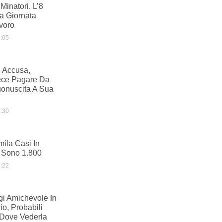
Minatori. L’8
a Giornata
avoro
:05
o Accusa,
ece Pagare Da
onuscita A Sua
:30
mila Casi In
i Sono 1.800
:22
gi Amichevole In
io, Probabili
 Dove Vederla