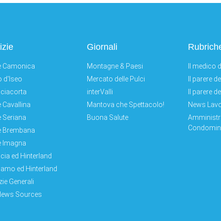
izie
Giornali
Rubrich
e Camonica
Montagne & Paesi
Il medico d
 d'Iseo
Mercato delle Pulci
Il parere d
ciacorta
interValli
Il parere d
e Cavallina
Mantova che Spettacolo!
News Lav
e Seriana
Buona Salute
Amministr
Condomini
e Brembana
e Imagna
cia ed Hinterland
amo ed Hinterland
zie Generali
News Sources