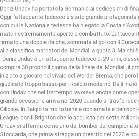
(Adnkronos) –
Deniz Undav ha portato la Germania ai sedicesimi di fina
Oggi l'attaccante tedesco è stato grande protagonista d
con cui la Nazionale tedesca ha piegato la Costa d'Avori
match estremamente aperto e combattuto. L'attaccant
firmato una doppietta che, sommata al gol con il Curacao
alla classifica marcatori dei Mondiali a quota 3. Ma chi 
Deniz Undav è un attaccante tedesco di 29 anni, class
compirà 30 proprio il giorno della finale dei Mondiali, il p
iniziato a giocare nel vivaio del Werder Brema, che però 
giudicato troppo basso per il calcio moderno. Da lì iniziò
con Undav che nel frattempo lavorava anche come operai
grande occasione arriva nel 2020 quando si trasferisce a
Gilloise. In Belgio fa molto bene e richiama le attenzioni
League, con il Brighton che lo acquista per sette milioni d
Undav si afferma come uno dei bomber del campionato e 
Stoccarda, che prima strappa un prestito nel 2023 e poi l