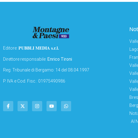
Not
Vall
PUBBLI MEDIA s.r.l.
Editore:
Lago
Fran
Direttore responsabile:
Enrico Tironi
Vall
Reg: Tribunale di Bergamo: 14 del 08.04.1997
Vall
P. IVA e Cod. Fisc.: 01975490986
Vall
Vall
Bres
Berg
Noti
AI 