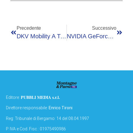
Precedente
Successivo
DKV Mobility A Transpotec 2026, Intervista A Marco Berardelli
NVIDIA GeForce NOW: Novità Cloud Gaming E 007 First Light
PUBBLI MEDIA s.r.l.
Editore:
Direttore responsabile:
Enrico Tironi
Reg: Tribunale di Bergamo: 14 del 08.04.1997
P. IVA e Cod. Fisc.: 01975490986