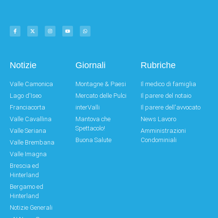
Notizie
Giornali
Rubriche
Valle Camonica
Montagne & Paesi
Il medico di famiglia
Lago d'Iseo
Mercato delle Pulci
Il parere del notaio
Franciacorta
interValli
Il parere dell'avvocato
Valle Cavallina
Mantova che
News Lavoro
Spettacolo!
Valle Seriana
Amministrazioni
Buona Salute
Condominiali
Valle Brembana
Valle Imagna
Brescia ed
Hinterland
Bergamo ed
Hinterland
Notizie Generali