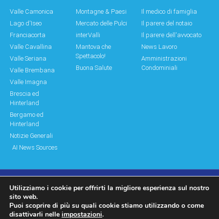
Valle Camonica
Montagne & Paesi
Il medico di famiglia
Lago d'Iseo
Mercato delle Pulci
Il parere del notaio
Franciacorta
interValli
Il parere dell'avvocato
Valle Cavallina
Mantova che
News Lavoro
Spettacolo!
Valle Seriana
Amministrazioni
Buona Salute
Condominiali
Valle Brembana
Valle Imagna
Brescia ed
Hinterland
Bergamo ed
Hinterland
Notizie Generali
AI News Sources
Utilizziamo i cookie per offrirti la migliore esperienza sul nostro
© Copyright 2011 – 2026 Montagne & Paesi
sito web.
Puoi scoprire di più su quali cookie stiamo utilizzando o come
Log In|Log Out
Privacy Policy
disattivarli nelle
impostazioni
.