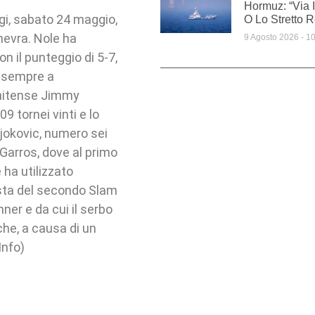
Hormuz: “Via 
ggi, sabato 24 maggio,
O Lo Stretto 
inevra. Nole ha
9 Agosto 2026
10
n il punteggio di 5-7,
di sempre a
unitense Jimmy
9 tornei vinti e lo
Djokovic, numero sei
 Garros, dove al primo
ha utilizzato
ista del secondo Slam
ner e da cui il serbo
iche, a causa di un
nfo)