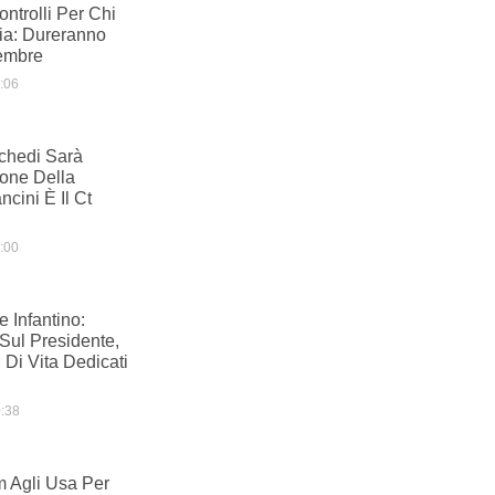
ntrolli Per Chi
alia: Dureranno
tembre
:06
chedi Sarà
one Della
cini È Il Ct
:00
e Infantino:
 Sul Presidente,
 Di Vita Dedicati
:38
m Agli Usa Per