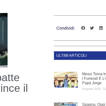
Condividi:
ULTIMI ARTICOLI
batte
Messi Torna I
I Funerali E L
Papà Jorge
nce il
9 Agosto 2026
11
Spagna, Oggi I