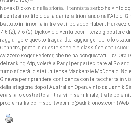
(Adnkronos) –
Novak Djokovic nella storia. Il tennista serbo ha vinto o
il centesimo titolo della carriera trionfando nell'Atp di G
battuto in rimonta in tre set il polacco Hubert Hurkacz co
7-6 (2), 7-6 (2). Djokovic diventa così il terzo giocatore 
raggiungere questo traguardo, raggiungendo lo lo stat
Connors, primo in questa speciale classifica con i suoi 10
svizzero Roger Federer, che ne ha conquistati 102. Ora 
del ranking Atp, volerà a Parigi per partecipare al Roland
turno sfiderà lo statunitense Mackenzie McDonald. Nole 
Ginevra per riprendere confidenza con la racchetta in v
della stagione dopo l'Australian Open, vinto da Jannik Sin
era stato costretto a ritirarsi in semifinale, tra le polem
problema fisico. —sportwebinfo@adnkronos.com (Web I