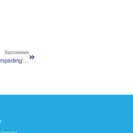
Successivo
Hamilton-Verstappen, Scintille A Monaco: ‘impeding’ Dell’inglese, Poi Si Chiariscono
e
i famiglia