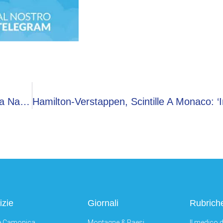
Toto Cutugno, Il Figlio Niko A Verissimo: “La Mia Nascita Ha Creato Disagio Nella Sua Vita”
izie
Giornali
Rubrich
e Camonica
Montagne & Paesi
Il medico d