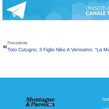
Precedente
Not
Vall