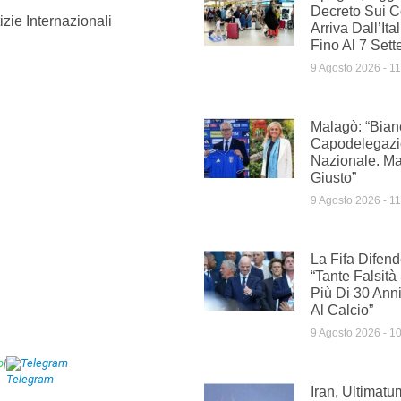
Decreto Sui Co
izie Internazionali
Arriva Dall’It
Fino Al 7 Set
9 Agosto 2026
11
Malagò: “Bian
Capodelegazi
Nazionale. Man
Giusto”
9 Agosto 2026
11
La Fifa Difend
“Tante Falsità
Più Di 30 Anni
Al Calcio”
9 Agosto 2026
10
p
|
Telegram
Iran, Ultimatu