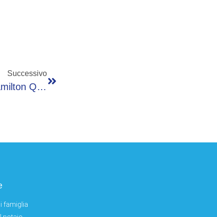
Successivo
F1, Gp Spagna: Piastri In Pole Position, Hamilton Quinto
e
i famiglia