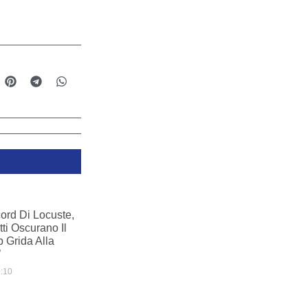
ord Di Locuste,
tti Oscurano Il
b Grida Alla
’
:10