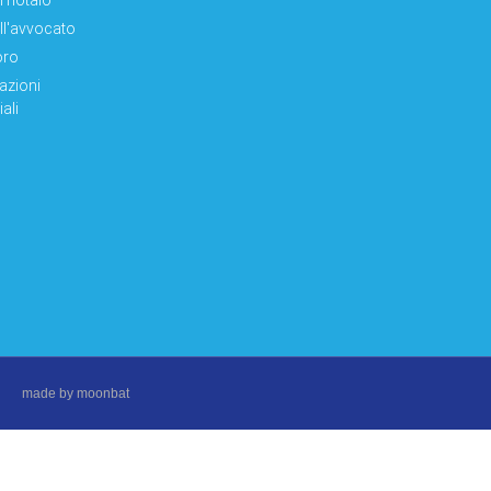
el notaio
ell'avvocato
oro
azioni
ali
made by moonbat