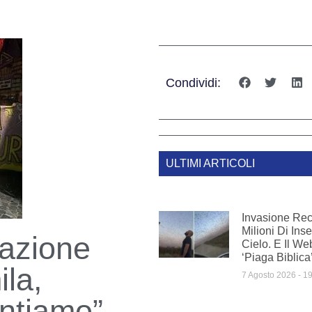
Condividi:
ULTIMI ARTICOLI
Invasione Rec
Milioni Di Inse
tazione
Cielo. E Il We
‘piaga Biblica
la,
7 Agosto 2026
19
ntiamo”