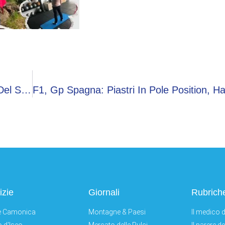
Nastri D’Argento, Da ‘Avetrana’ A ‘M – Il Figlio Del Secolo’ Le Migliori Serie Tv Dell’anno
izie
Giornali
Rubrich
e Camonica
Montagne & Paesi
Il medico d