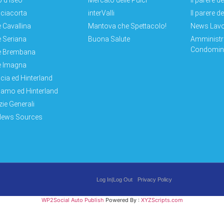
 d'Iseo
Mercato delle Pulci
Il parere d
ciacorta
interValli
Il parere d
e Cavallina
Mantova che Spettacolo!
News Lav
e Seriana
Buona Salute
Amministr
Condomini
e Brembana
e Imagna
cia ed Hinterland
amo ed Hinterland
zie Generali
News Sources
Log In|Log Out
Privacy Policy
WP2Social Auto Publish
Powered By :
XYZScripts.com