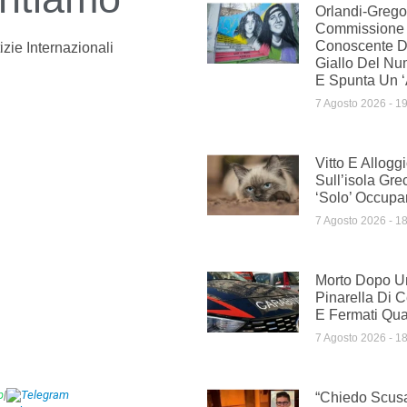
Orlandi-Gregor
Commissione
Conoscente Di 
izie Internazionali
Giallo Del Nu
E Spunta Un ‘
7 Agosto 2026
19
Vitto E Allogg
Sull’isola Gre
‘solo’ Occupar
7 Agosto 2026
18
Morto Dopo U
Pinarella Di Ce
E Fermati Qua
7 Agosto 2026
18
p
|
Telegram
“Chiedo Scus