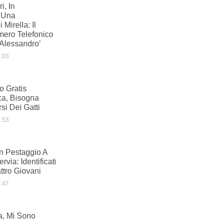
i, In
 Una
Mirella: Il
mero Telefonico
Alessandro’
:03
io Gratis
ca, Bisogna
si Dei Gatti
:53
n Pestaggio A
rvia: Identificati
ttro Giovani
:47
a, Mi Sono