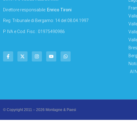
Lago
Fran
Direttore responsabile:
Enrico Tironi
Vall
Reg: Tribunale di Bergamo: 14 del 08.04.1997
Vall
P. IVA e Cod. Fisc.: 01975490986
Vall
Vall
Bres
Berg
Noti
AI 
© Copyright 2011 – 2026 Montagne & Paesi