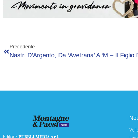
Precedente
Not
Vall
PUBBLI MEDIA s.r.l.
Editore: