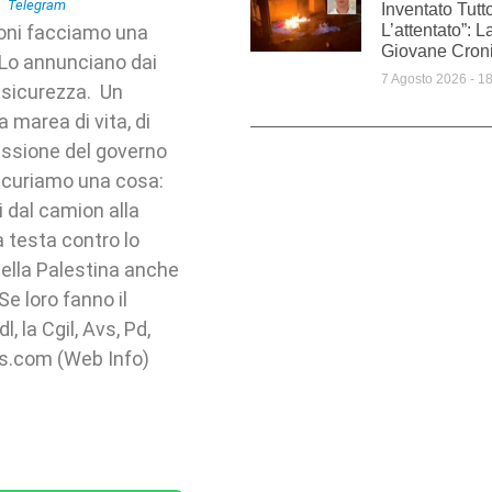
Inventato Tut
oni facciamo una
L’attentato”: L
Giovane Croni
Lo annunciano dai
7 Agosto 2026
18
l sicurezza. Un
 marea di vita, di
ressione del governo
sicuriamo una cosa:
i dal camion alla
a testa contro lo
della Palestina anche
Se loro fanno il
, la Cgil, Avs, Pd,
s.com (Web Info)