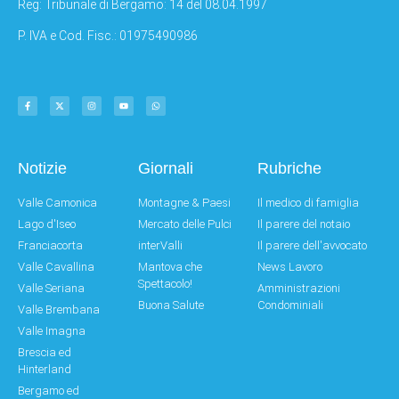
Reg: Tribunale di Bergamo: 14 del 08.04.1997
P. IVA e Cod. Fisc.: 01975490986
Notizie
Giornali
Rubriche
Valle Camonica
Montagne & Paesi
Il medico di famiglia
Lago d'Iseo
Mercato delle Pulci
Il parere del notaio
Franciacorta
interValli
Il parere dell'avvocato
Valle Cavallina
Mantova che
News Lavoro
Spettacolo!
Valle Seriana
Amministrazioni
Buona Salute
Condominiali
Valle Brembana
Valle Imagna
Brescia ed
Hinterland
Bergamo ed