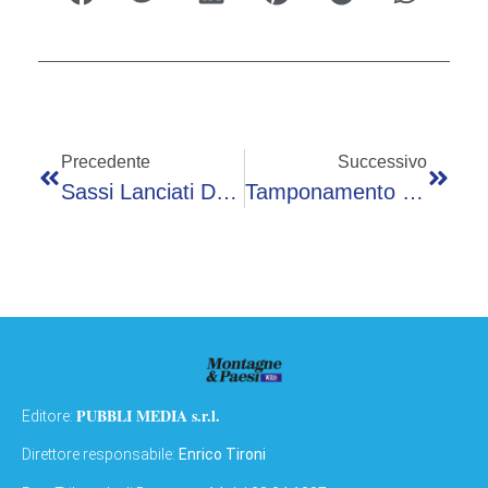
Precedente
Successivo
Sassi Lanciati Dal Cavalcavia. Evitata Una Tragedia
Tamponamento Sulla Statale 38: Strada Chiusa A Sondalo. 10 Feriti Alcuni Gravi. Coinvolti Anche Tre Bimbi Di 1, 3 E 5 Anni
PUBBLI MEDIA s.r.l.
Editore:
Direttore responsabile:
Enrico Tironi