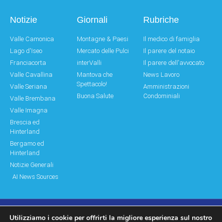
Notizie
Giornali
Rubriche
Valle Camonica
Montagne & Paesi
Il medico di famiglia
Lago d'Iseo
Mercato delle Pulci
Il parere del notaio
Franciacorta
interValli
Il parere dell'avvocato
Valle Cavallina
Mantova che
News Lavoro
Spettacolo!
Valle Seriana
Amministrazioni
Buona Salute
Condominiali
Valle Brembana
Valle Imagna
Brescia ed
Hinterland
Bergamo ed
Hinterland
Notizie Generali
AI News Sources
Utilizziamo i cookie per offrirti la migliore esperienza sul nostro
© Copyright 2011 – 2026 Montagne & Paesi