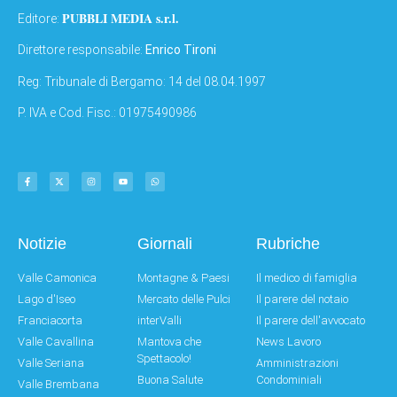
PUBBLI MEDIA s.r.l.
Editore:
Direttore responsabile:
Enrico Tironi
Reg: Tribunale di Bergamo: 14 del 08.04.1997
P. IVA e Cod. Fisc.: 01975490986
Notizie
Giornali
Rubriche
Valle Camonica
Montagne & Paesi
Il medico di famiglia
Lago d'Iseo
Mercato delle Pulci
Il parere del notaio
Franciacorta
interValli
Il parere dell'avvocato
Valle Cavallina
Mantova che
News Lavoro
Spettacolo!
Valle Seriana
Amministrazioni
Buona Salute
Condominiali
Valle Brembana