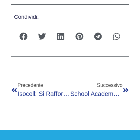
Condividi:
Precedente
Successivo
Isocell: Si Rafforza Il Legame Con 4 Premi Ai Giocatori Della Bluceleste
School Academy Speciale 50°: IISS Majorana Si Aggiudica La Categoria Miglior CheNotizia