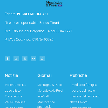
PUBBLI MEDIA s.r.l.
Editore:
Direttore responsabile:
Enrico Tironi
Reg: Tribunale di Bergamo: 14 del 08.04.1997
P. IVA e Cod. Fisc.: 01975490986
Notizie
Giornali
Rubriche
Valle Camonica
Montagne & Paesi
Il medico di famiglia
Lago d'Iseo
Mercato delle Pulci
Il parere del notaio
Franciacorta
interValli
Il parere dell'avvocato
Valle Cavallina
Mantova che
News Lavoro
Spettacolo!
Valle Seriana
Amministrazioni