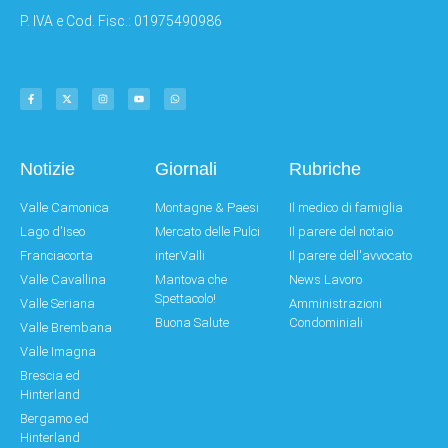
P. IVA e Cod. Fisc.: 01975490986
Notizie
Giornali
Rubriche
Valle Camonica
Montagne & Paesi
Il medico di famiglia
Lago d'Iseo
Mercato delle Pulci
Il parere del notaio
Franciacorta
interValli
Il parere dell'avvocato
Valle Cavallina
Mantova che
News Lavoro
Spettacolo!
Valle Seriana
Amministrazioni
Buona Salute
Condominiali
Valle Brembana
Valle Imagna
Brescia ed
Hinterland
Bergamo ed
Hinterland