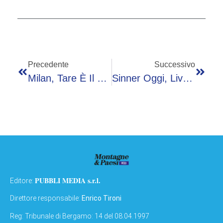
Precedente
Successivo
Milan, Tare È Il Nuovo Direttore Sportivo: “Un Orgoglio, Obiettivo Tornare Protagonisti”
Sinner Oggi, Live Al Roland Garros 2025 Contro Rinderknech. La Diretta
PUBBLI MEDIA s.r.l.
Editore:
Direttore responsabile:
Enrico Tironi
Reg: Tribunale di Bergamo: 14 del 08.04.1997