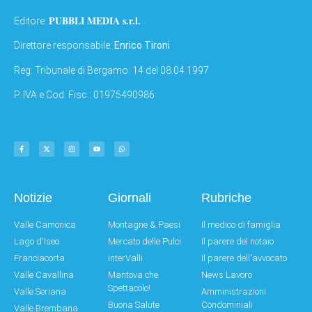
PUBBLI MEDIA s.r.l.
Editore:
Direttore responsabile:
Enrico Tironi
Reg: Tribunale di Bergamo: 14 del 08.04.1997
P. IVA e Cod. Fisc.: 01975490986
Notizie
Giornali
Rubriche
Valle Camonica
Montagne & Paesi
Il medico di famiglia
Lago d'Iseo
Mercato delle Pulci
Il parere del notaio
Franciacorta
interValli
Il parere dell'avvocato
Valle Cavallina
Mantova che
News Lavoro
Spettacolo!
Valle Seriana
Amministrazioni
Buona Salute
Condominiali
Valle Brembana