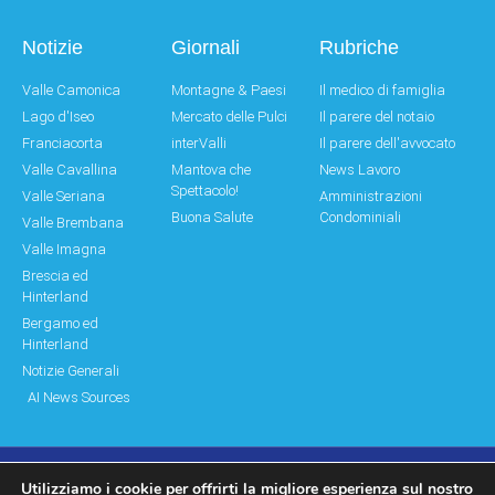
Notizie
Giornali
Rubriche
Valle Camonica
Montagne & Paesi
Il medico di famiglia
Lago d'Iseo
Mercato delle Pulci
Il parere del notaio
Franciacorta
interValli
Il parere dell'avvocato
Valle Cavallina
Mantova che
News Lavoro
Spettacolo!
Valle Seriana
Amministrazioni
Buona Salute
Condominiali
Valle Brembana
Valle Imagna
Brescia ed
Hinterland
Bergamo ed
Hinterland
Notizie Generali
AI News Sources
Utilizziamo i cookie per offrirti la migliore esperienza sul nostro
© Copyright 2011 – 2026 Montagne & Paesi