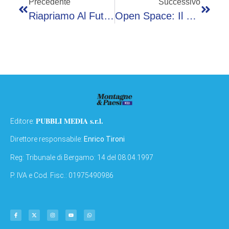
Precedente
Successivo
Riapriamo Al Futuro: Mille Motivi E Un Unico Desiderio Di Tornare Tra I Banchi
Open Space: Il Podcast Di Fabio E Raoul Per Sopravvivere Al Lockdown
PUBBLI MEDIA s.r.l.
Editore:
Direttore responsabile:
Enrico Tironi
Reg: Tribunale di Bergamo: 14 del 08.04.1997
P. IVA e Cod. Fisc.: 01975490986