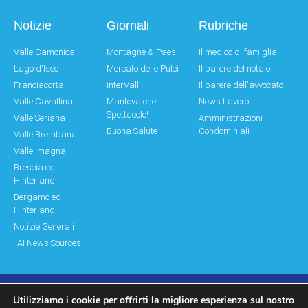
Notizie
Giornali
Rubriche
Valle Camonica
Montagne & Paesi
Il medico di famiglia
Lago d'Iseo
Mercato delle Pulci
Il parere del notaio
Franciacorta
interValli
Il parere dell'avvocato
Valle Cavallina
Mantova che
News Lavoro
Spettacolo!
Valle Seriana
Amministrazioni
Buona Salute
Condominiali
Valle Brembana
Valle Imagna
Brescia ed
Hinterland
Bergamo ed
Hinterland
Notizie Generali
AI News Sources
Utilizziamo i cookie per offrirti la migliore esperienza sul nostro
© Copyright 2011 – 2026 Montagne & Paesi