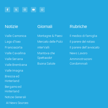
Notizie
Giornali
Rubriche
Valle Camonica
Montagne & Paesi
Il medico di famiglia
Lago d'Iseo
Mercato delle Pulci
Il parere del notaio
Franciacorta
interValli
Il parere dell'avvocato
Valle Cavallina
Mantova che
News Lavoro
Spettacolo!
Valle Seriana
Amministrazioni
Buona Salute
Condominiali
Valle Brembana
Valle Imagna
Brescia ed
Hinterland
Bergamo ed
Hinterland
Notizie Generali
AI News Sources