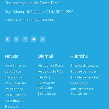
Direttore responsabile:
Enrico Tironi
Reg: Tribunale di Bergamo: 14 del 08.04.1997
P. IVA e Cod. Fisc.: 01975490986
Notizie
Giornali
Rubriche
Valle Camonica
Montagne & Paesi
Il medico di famiglia
Lago d'Iseo
Mercato delle Pulci
Il parere del notaio
Franciacorta
interValli
Il parere dell'avvocato
Valle Cavallina
Mantova che
News Lavoro
Spettacolo!
Valle Seriana
Amministrazioni
Buona Salute
Condominiali
Valle Brembana
Valle Imagna
Brescia ed