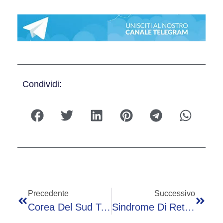
Condividi:
Precedente
Successivo
Corea Del Sud Torna A Casa Dopo Flop Mondiali, Insulti Per Ct E Giocatori
Sindrome Di Rett, Ok Ema A Trattamento Sintomi Neurocomportamentali