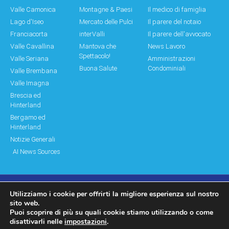
Valle Camonica
Montagne & Paesi
Il medico di famiglia
Lago d'Iseo
Mercato delle Pulci
Il parere del notaio
Franciacorta
interValli
Il parere dell'avvocato
Valle Cavallina
Mantova che
News Lavoro
Spettacolo!
Valle Seriana
Amministrazioni
Buona Salute
Condominiali
Valle Brembana
Valle Imagna
Brescia ed
Hinterland
Bergamo ed
Hinterland
Notizie Generali
AI News Sources
Utilizziamo i cookie per offrirti la migliore esperienza sul nostro
© Copyright 2011 – 2026 Montagne & Paesi
sito web.
Puoi scoprire di più su quali cookie stiamo utilizzando o come
Log In|Log Out
Privacy Policy
disattivarli nelle
impostazioni
.