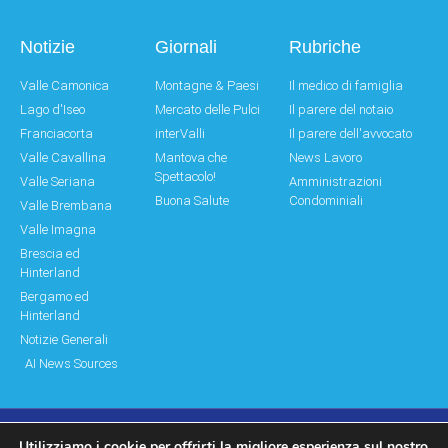
Notizie
Giornali
Rubriche
Valle Camonica
Montagne & Paesi
Il medico di famiglia
Lago d'Iseo
Mercato delle Pulci
Il parere del notaio
Franciacorta
interValli
Il parere dell'avvocato
Valle Cavallina
Mantova che
News Lavoro
Spettacolo!
Valle Seriana
Amministrazioni
Buona Salute
Condominiali
Valle Brembana
Valle Imagna
Brescia ed
Hinterland
Bergamo ed
Hinterland
Notizie Generali
AI News Sources
Utilizziamo i cookie per offrirti la migliore esperienza sul nostro