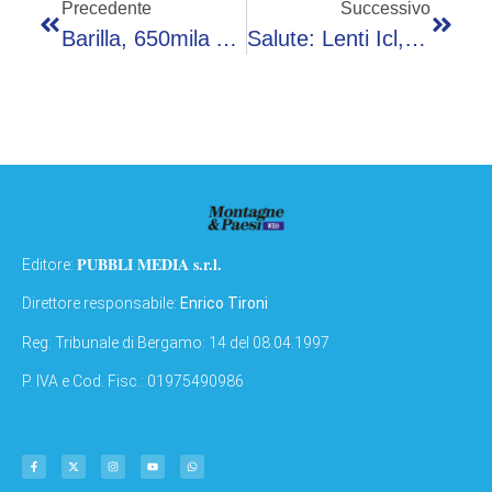
Precedente
Successivo
Barilla, 650mila Analisi L’anno, 250 Professionisti Per Sicurezza: La Filiera Del Basilico Dal Campo Al Vasetto Pesto
Salute: Lenti Icl, L’alternativa Al Laser Per La Correzione Di Tutti I Difetti Visivi
PUBBLI MEDIA s.r.l.
Editore:
Direttore responsabile:
Enrico Tironi
Reg: Tribunale di Bergamo: 14 del 08.04.1997
P. IVA e Cod. Fisc.: 01975490986