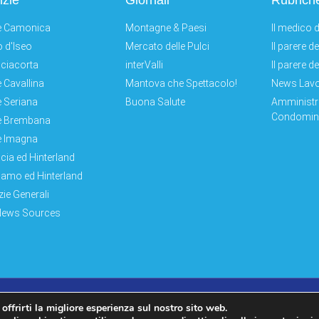
izie
Giornali
Rubrich
e Camonica
Montagne & Paesi
Il medico d
 d'Iseo
Mercato delle Pulci
Il parere d
ciacorta
interValli
Il parere d
e Cavallina
Mantova che Spettacolo!
News Lav
e Seriana
Buona Salute
Amministr
Condomini
e Brembana
e Imagna
cia ed Hinterland
amo ed Hinterland
zie Generali
News Sources
Log In|Log Out
Privacy Policy
 offrirti la migliore esperienza sul nostro sito web.