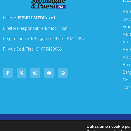
Not
Vall
PUBBLI MEDIA s.r.l.
Editore:
Lago
Fran
Direttore responsabile:
Enrico Tironi
Vall
Reg: Tribunale di Bergamo: 14 del 08.04.1997
Vall
P. IVA e Cod. Fisc.: 01975490986
Vall
Vall
Bres
Berg
Noti
AI 
© Copyright 2011 – 2026 Montagne & Paesi
Utilizziamo i cookie per