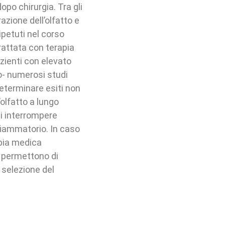
opo chirurgia. Tra gli
razione dell’olfatto e
ipetuti nel corso
rattata con terapia
azienti con elevato
o- numerosi studi
eterminare esiti non
’olfatto a lungo
di interrompere
nfiammatorio. In caso
apia medica
e permettono di
a selezione del