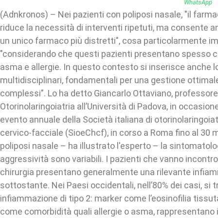
(Adnkronos) – Nei pazienti con poliposi nasale, "il farm
riduce la necessità di interventi ripetuti, ma consente a
un unico farmaco più distretti", cosa particolarmente i
"considerando che questi pazienti presentano spesso 
asma e allergie. In questo contesto si inserisce anche lo
multidisciplinari, fondamentali per una gestione ottimale
complessi". Lo ha detto Giancarlo Ottaviano, professore
Otorinolaringoiatria all’Università di Padova, in occasio
evento annuale della Società italiana di otorinolaringoiat
cervico-facciale (SioeChcf), in corso a Roma fino al 30 
poliposi nasale – ha illustrato l'esperto – la sintomatolog
aggressività sono variabili. I pazienti che vanno incontr
chirurgia presentano generalmente una rilevante infia
sottostante. Nei Paesi occidentali, nell’80% dei casi, si t
infiammazione di tipo 2: marker come l’eosinofilia tissut
come comorbidità quali allergie o asma, rappresentano i