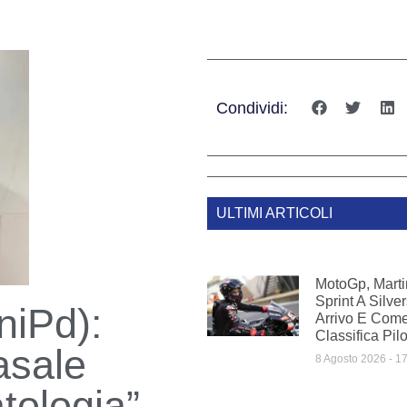
Condividi:
ULTIMI ARTICOLI
MotoGp, Mart
Sprint A Silve
niPd):
Arrivo E Com
Classifica Pilo
nasale
8 Agosto 2026
17
tologia”