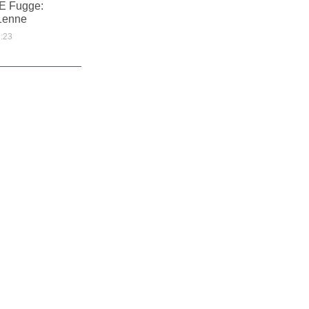
 E Fugge:
1enne
:23