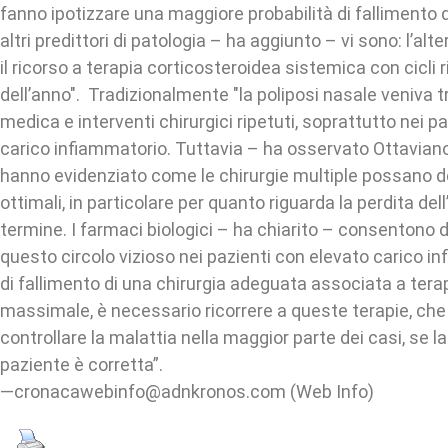
fanno ipotizzare una maggiore probabilità di fallimento d
altri predittori di patologia – ha aggiunto – vi sono: l’alte
il ricorso a terapia corticosteroidea sistemica con cicli r
dell’anno". Tradizionalmente "la poliposi nasale veniva t
medica e interventi chirurgici ripetuti, soprattutto nei p
carico infiammatorio. Tuttavia – ha osservato Ottavian
hanno evidenziato come le chirurgie multiple possano d
ottimali, in particolare per quanto riguarda la perdita dell
termine. I farmaci biologici – ha chiarito – consentono 
questo circolo vizioso nei pazienti con elevato carico i
di fallimento di una chirurgia adeguata associata a ter
massimale, è necessario ricorrere a queste terapie, ch
controllare la malattia nella maggior parte dei casi, se l
paziente è corretta”.
—cronacawebinfo@adnkronos.com (Web Info)