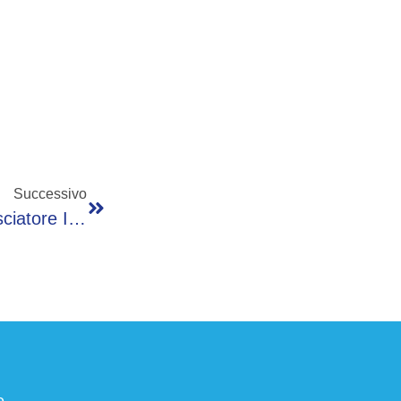
Successivo
Restaurata La Fontana Di Colombo, Ambasciatore Italiano In Usa: “Momento Di Grande Soddisfazione”