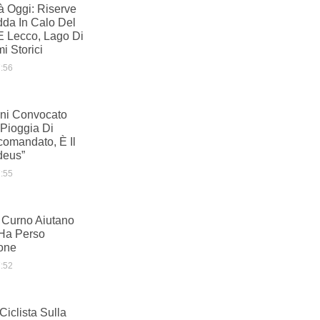
à Oggi: Riserve
dda In Calo Del
 Lecco, Lago Di
i Storici
:56
ani Convocato
 Pioggia Di
comandato, È Il
deus”
:55
i Curno Aiutano
Ha Perso
ione
:52
Ciclista Sulla