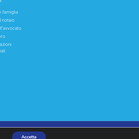
e
i famiglia
el notaio
ell'avvocato
oro
azioni
ali
made by moonbat
Accetta