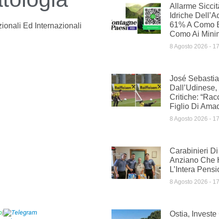
Allarme Siccit
Idriche Dell’A
61% A Como E
ionali Ed Internazionali
Como Ai Minim
8 Agosto 2026
17
José Sebasti
Dall’Udinese,
Critiche: “Rac
Figlio Di Ama
8 Agosto 2026
17
Carabinieri D
Anziano Che 
L’Intera Pens
8 Agosto 2026
17
p
|
Telegram
Ostia, Investe 