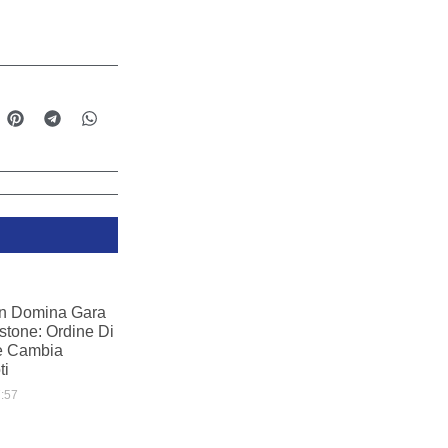
in Domina Gara
rstone: Ordine Di
e Cambia
ti
:57