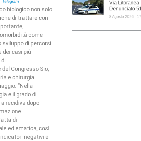
Via Litoranea
aco biologico non solo
Denunciato 5
nche di trattare con
8 Agosto 2026
17
mportante,
comorbidità come
 sviluppo di percorsi
 dei casi più
 di
ne del Congresso Sio,
ria e chirurgia
maggio. “Nella
ia e il grado di
o a recidiva dopo
mmazione
ratta di
ale ed ematica, così
ndicatori negativi e