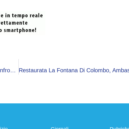
Medicina, Radici (Sio): “Otorinolaringoiatri A Confronto Per Novità In Pratica Clinica”