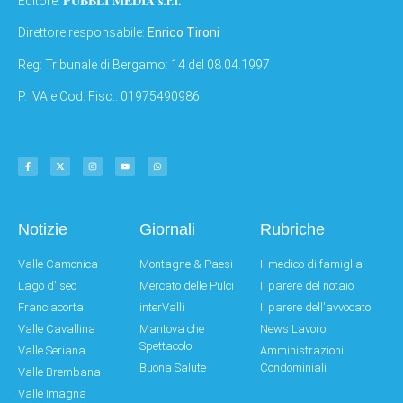
PUBBLI MEDIA s.r.l.
Editore:
Direttore responsabile:
Enrico Tironi
Reg: Tribunale di Bergamo: 14 del 08.04.1997
P. IVA e Cod. Fisc.: 01975490986
Notizie
Giornali
Rubriche
Valle Camonica
Montagne & Paesi
Il medico di famiglia
Lago d'Iseo
Mercato delle Pulci
Il parere del notaio
Franciacorta
interValli
Il parere dell'avvocato
Valle Cavallina
Mantova che
News Lavoro
Spettacolo!
Valle Seriana
Amministrazioni
Buona Salute
Condominiali
Valle Brembana
Valle Imagna