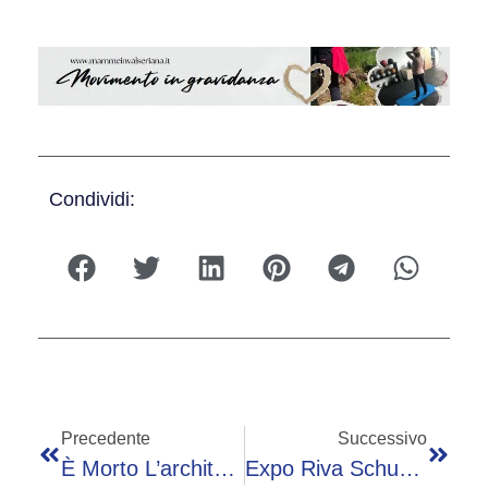
Condividi:
Precedente
Successivo
È Morto L’architetto Gianandrea Barreca, Tra Gli Autori Del Bosco Verticale
Expo Riva Schuh E Gardabags 105, Un’intelligenza Collettiva Per Governare Mutamenti Mercato