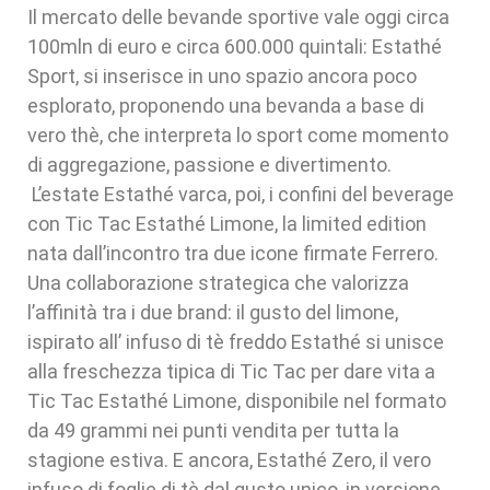
Il mercato delle bevande sportive vale oggi circa
100mln di euro e circa 600.000 quintali: Estathé
Sport, si inserisce in uno spazio ancora poco
esplorato, proponendo una bevanda a base di
vero thè, che interpreta lo sport come momento
di aggregazione, passione e divertimento.
L’estate Estathé varca, poi, i confini del beverage
con Tic Tac Estathé Limone, la limited edition
nata dall’incontro tra due icone firmate Ferrero.
Una collaborazione strategica che valorizza
l’affinità tra i due brand: il gusto del limone,
ispirato all’ infuso di tè freddo Estathé si unisce
alla freschezza tipica di Tic Tac per dare vita a
Tic Tac Estathé Limone, disponibile nel formato
da 49 grammi nei punti vendita per tutta la
stagione estiva. E ancora, Estathé Zero, il vero
infuso di foglie di tè dal gusto unico, in versione