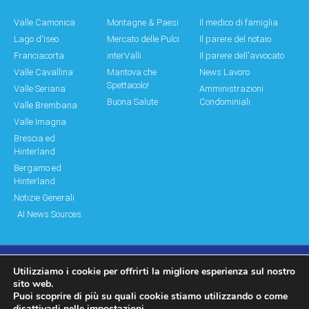
Valle Camonica
Montagne & Paesi
Il medico di famiglia
Lago d'Iseo
Mercato delle Pulci
Il parere del notaio
Franciacorta
interValli
Il parere dell'avvocato
Valle Cavallina
Mantova che
News Lavoro
Spettacolo!
Valle Seriana
Amministrazioni
Buona Salute
Condominiali
Valle Brembana
Valle Imagna
Brescia ed
Hinterland
Bergamo ed
Hinterland
Notizie Generali
AI News Sources
Utilizziamo i cookie per offrirti la migliore esperienza sul nostro
© Copyright 2011 – 2026 Montagne & Paesi
sito web.
Puoi scoprire di più su quali cookie stiamo utilizzando o come
Log In|Log Out
Privacy Policy
disattivarli nelle
impostazioni
.