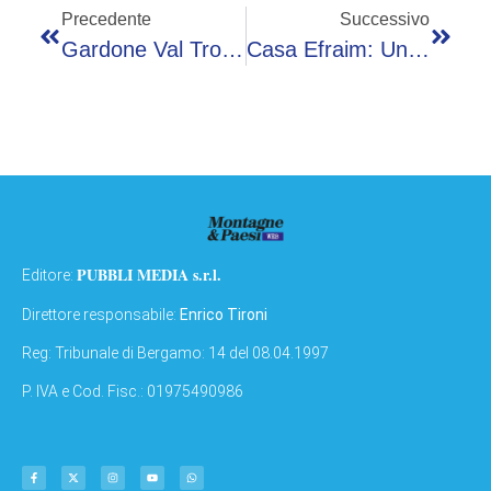
Precedente
Successivo
Gardone Val Trompia: L’associazione “Paola Cammina Con Noi” Dona Due Defibrillatori Alla Comunità
Casa Efraim: Un Nuovo Modello Di Autonomia Per Le Persone Con Disabilità
PUBBLI MEDIA s.r.l.
Editore:
Direttore responsabile:
Enrico Tironi
Reg: Tribunale di Bergamo: 14 del 08.04.1997
P. IVA e Cod. Fisc.: 01975490986