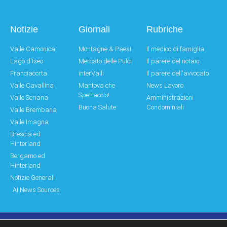
Notizie
Giornali
Rubriche
Valle Camonica
Montagne & Paesi
Il medico di famiglia
Lago d'Iseo
Mercato delle Pulci
Il parere del notaio
Franciacorta
interValli
Il parere dell'avvocato
Valle Cavallina
Mantova che
News Lavoro
Spettacolo!
Valle Seriana
Amministrazioni
Buona Salute
Condominiali
Valle Brembana
Valle Imagna
Brescia ed
Hinterland
Bergamo ed
Hinterland
Notizie Generali
AI News Sources