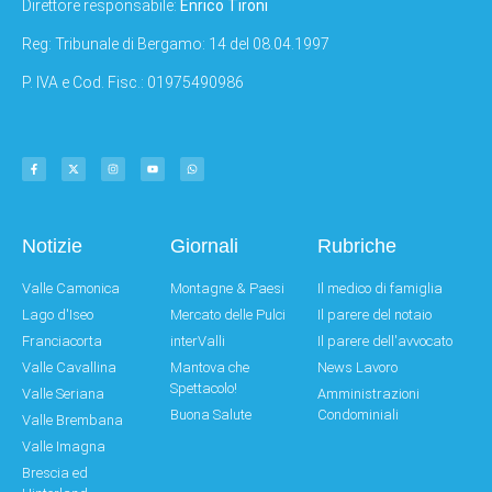
Direttore responsabile:
Enrico Tironi
Reg: Tribunale di Bergamo: 14 del 08.04.1997
P. IVA e Cod. Fisc.: 01975490986
Notizie
Giornali
Rubriche
Valle Camonica
Montagne & Paesi
Il medico di famiglia
Lago d'Iseo
Mercato delle Pulci
Il parere del notaio
Franciacorta
interValli
Il parere dell'avvocato
Valle Cavallina
Mantova che
News Lavoro
Spettacolo!
Valle Seriana
Amministrazioni
Buona Salute
Condominiali
Valle Brembana
Valle Imagna
Brescia ed