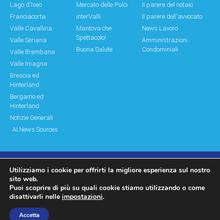
Lago d'Iseo
Mercato delle Pulci
Il parere del notaio
Franciacorta
interValli
Il parere dell'avvocato
Valle Cavallina
Mantova che
News Lavoro
Spettacolo!
Valle Seriana
Amministrazioni
Buona Salute
Condominiali
Valle Brembana
Valle Imagna
Brescia ed
Hinterland
Bergamo ed
Hinterland
Notizie Generali
AI News Sources
Utilizziamo i cookie per offrirti la migliore esperienza sul nostro
© Copyright 2011 – 2026 Montagne & Paesi
sito web.
Puoi scoprire di più su quali cookie stiamo utilizzando o come
Log In|Log Out
Privacy Policy
disattivarli nelle
impostazioni
.
made by moonbat
Accetta