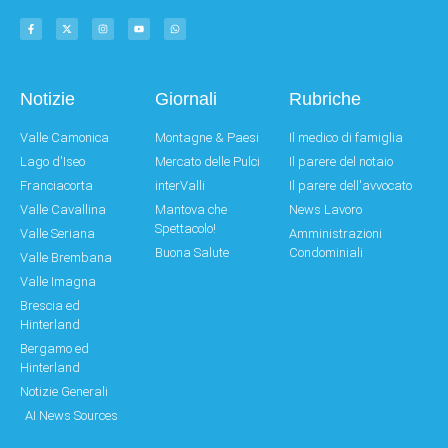
Notizie
Giornali
Rubriche
Valle Camonica
Montagne & Paesi
Il medico di famiglia
Lago d'Iseo
Mercato delle Pulci
Il parere del notaio
Franciacorta
interValli
Il parere dell'avvocato
Valle Cavallina
Mantova che
News Lavoro
Spettacolo!
Valle Seriana
Amministrazioni
Buona Salute
Condominiali
Valle Brembana
Valle Imagna
Brescia ed
Hinterland
Bergamo ed
Hinterland
Notizie Generali
AI News Sources