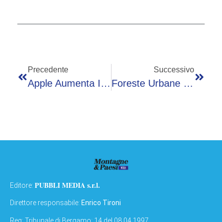
Precedente
Successivo
Apple Aumenta I Prezzi Di Mac E IPad, Ecco Di Quanto
Foreste Urbane Contro Le Ondate Di Calore Nelle Città
PUBBLI MEDIA s.r.l.
Editore:
Direttore responsabile:
Enrico Tironi
Reg: Tribunale di Bergamo: 14 del 08.04.1997