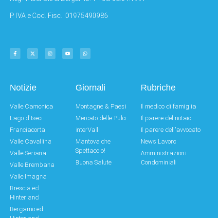
P. IVA e Cod. Fisc.: 01975490986
Notizie
Giornali
Rubriche
Valle Camonica
Montagne & Paesi
Il medico di famiglia
Lago d'Iseo
Mercato delle Pulci
Il parere del notaio
Franciacorta
interValli
Il parere dell'avvocato
Valle Cavallina
Mantova che
News Lavoro
Spettacolo!
Valle Seriana
Amministrazioni
Buona Salute
Condominiali
Valle Brembana
Valle Imagna
Brescia ed
Hinterland
Bergamo ed