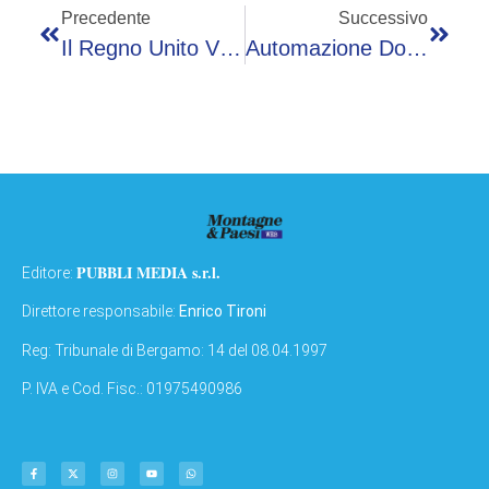
Precedente
Successivo
Il Regno Unito Vieta I Social Agli Under 16
Automazione Domestica E Pulizia Adattiva: L’evoluzione Della Cura Dei Pavimenti Nel Modern Living
PUBBLI MEDIA s.r.l.
Editore:
Direttore responsabile:
Enrico Tironi
Reg: Tribunale di Bergamo: 14 del 08.04.1997
P. IVA e Cod. Fisc.: 01975490986