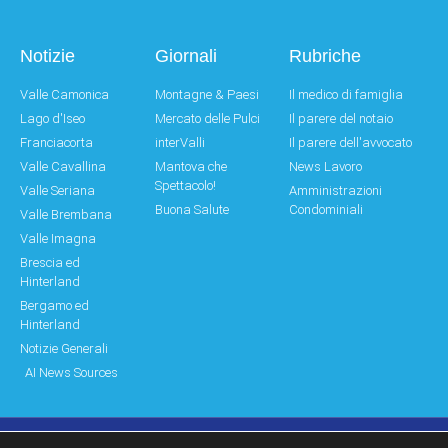
Notizie
Giornali
Rubriche
Valle Camonica
Montagne & Paesi
Il medico di famiglia
Lago d'Iseo
Mercato delle Pulci
Il parere del notaio
Franciacorta
interValli
Il parere dell'avvocato
Valle Cavallina
Mantova che
News Lavoro
Spettacolo!
Valle Seriana
Amministrazioni
Buona Salute
Condominiali
Valle Brembana
Valle Imagna
Brescia ed
Hinterland
Bergamo ed
Hinterland
Notizie Generali
AI News Sources