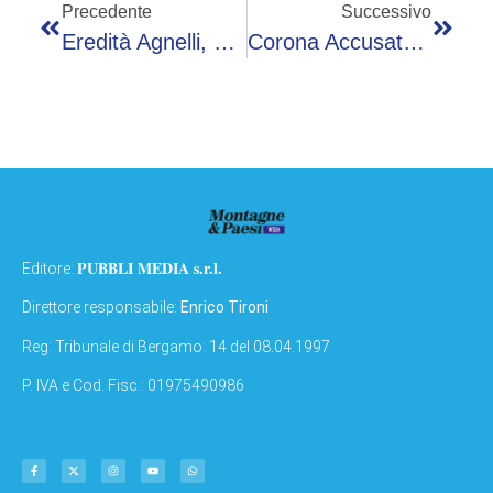
Precedente
Successivo
Eredità Agnelli, Margherita Chiede Di Costituirsi Parte Civile
Corona Accusato Di Fake News: Meloni Sentita In Aula A Milano Il 28 Settembre
PUBBLI MEDIA s.r.l.
Editore:
Direttore responsabile:
Enrico Tironi
Reg: Tribunale di Bergamo: 14 del 08.04.1997
P. IVA e Cod. Fisc.: 01975490986