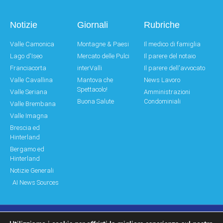
Notizie
Giornali
Rubriche
Valle Camonica
Montagne & Paesi
Il medico di famiglia
Lago d'Iseo
Mercato delle Pulci
Il parere del notaio
Franciacorta
interValli
Il parere dell'avvocato
Valle Cavallina
Mantova che
News Lavoro
Spettacolo!
Valle Seriana
Amministrazioni
Buona Salute
Condominiali
Valle Brembana
Valle Imagna
Brescia ed
Hinterland
Bergamo ed
Hinterland
Notizie Generali
AI News Sources