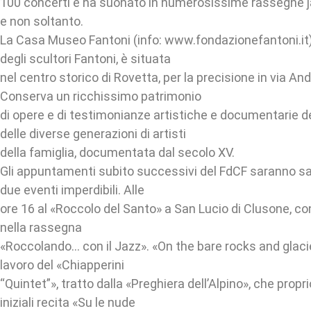
100 concerti e ha suonato in numerosissime rassegne j
e non soltanto.
La Casa Museo Fantoni (info: www.fondazionefantoni.it)
degli scultori Fantoni, è situata
nel centro storico di Rovetta, per la precisione in via An
Conserva un ricchissimo patrimonio
di opere e di testimonianze artistiche e documentarie der
delle diverse generazioni di artisti
della famiglia, documentata dal secolo XV.
Gli appuntamenti subito successivi del FdCF saranno s
due eventi imperdibili. Alle
ore 16 al «Roccolo del Santo» a San Lucio di Clusone, con
nella rassegna
«Roccolando… con il Jazz». «On the bare rocks and glaciers
lavoro del «Chiapperini
“Quintet”», tratto dalla «Preghiera dell’Alpino», che propr
iniziali recita «Su le nude