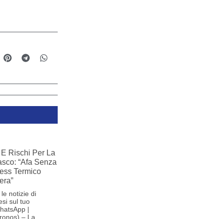
E Rischi Per La
iasco: “Afa Senza
ress Termico
era”
le notizie di
si sul tuo
hatsApp |
ronos) – La