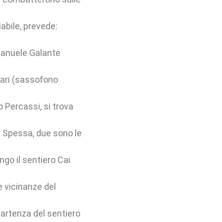
iabile, prevede:
Emanuele Galante
rari (sassofono
o Percassi, si trova
La Spessa, due sono le
ngo il sentiero Cai
e vicinanze del
 partenza del sentiero