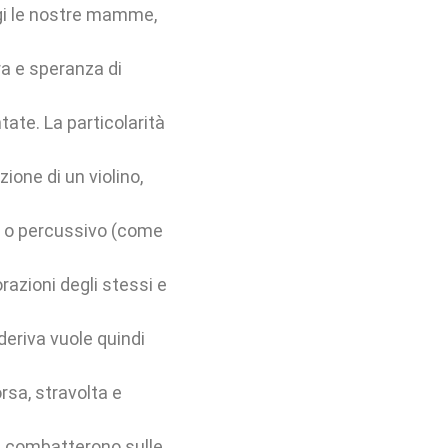
ggi le nostre mamme,
rra e speranza di
ate. La particolarità
zione di un violino,
) o percussivo (come
orazioni degli stessi e
eriva vuole quindi
orsa, stravolta e
 e combatterono sulle