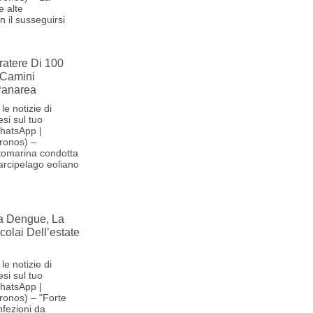
e alte
 il susseguirsi
ratere Di 100
 Camini
 Panarea
le notizie di
si sul tuo
hatsApp |
ronos) –
tomarina condotta
'arcipelago eoliano
la Dengue, La
olai Dell’estate
le notizie di
si sul tuo
hatsApp |
ronos) – "Forte
nfezioni da