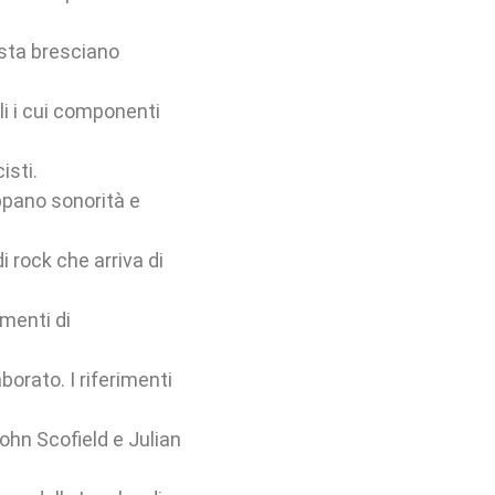
ista bresciano
li i cui componenti
isti.
ppano sonorità e
 rock che arriva di
menti di
orato. I riferimenti
John Scofield e Julian