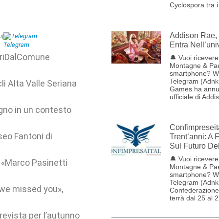
Cyclospora tra i
Addison Rae, 
p
|
Telegram
Entra Nell’uni
uoriDalComune
🔔 Vuoi ricevere 
Montagne & Pae
smartphone? W
Telegram (Adnk
li Alta Valle Seriana
Games ha annun
ufficiale di Addi
ugno in un contesto
Confimpreseit
seo Fantoni di
Trent’anni: A 
Sul Futuro De
🔔 Vuoi ricevere 
l «Marco Pasinetti
Montagne & Pae
smartphone? W
Telegram (Adnk
 we missed you»,
Confederazione 
terrà dal 25 al 
revista per l’autunno