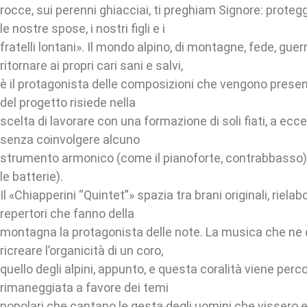
rocce, sui perenni ghiacciai, ti preghiam Signore: prote
le nostre spose, i nostri figli e i
fratelli lontani». Il mondo alpino, di montagne, fede, gue
ritornare ai propri cari sani e salvi,
è il protagonista delle composizioni che vengono present
del progetto risiede nella
scelta di lavorare con una formazione di soli fiati, a ecce
senza coinvolgere alcuno
strumento armonico (come il pianoforte, contrabbasso
le batterie).
Il «Chiapperini “Quintet”» spazia tra brani originali, rielab
repertori che fanno della
montagna la protagonista delle note. La musica che ne d
ricreare l’organicità di un coro,
quello degli alpini, appunto, e questa coralità viene perc
rimaneggiata a favore dei temi
popolari che cantano le gesta degli uomini che vissero