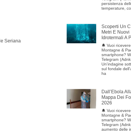
persistenza dell
temperature, con
Scoperti Un C
Metri E Nuovi
Idrotermali A
le Seriana
🔔 Vuoi ricevere 
Montagne & Pae
smartphone? W
Telegram (Adnk
Un'indagine sot
sul fondale dell
ha
Dall’Ebola Al
Mappa Dei Foc
2026
🔔 Vuoi ricevere 
Montagne & Pae
smartphone? W
Telegram (Adnk
aumento delle i