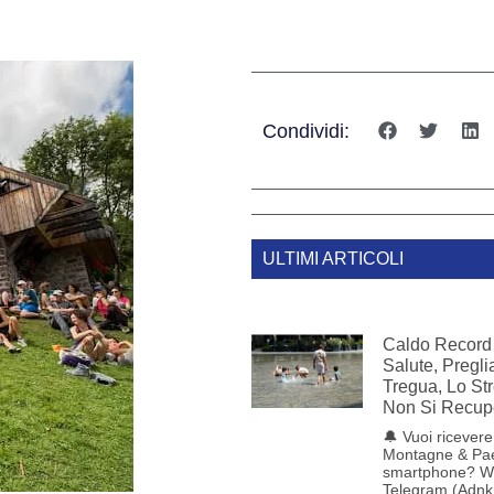
Condividi:
ULTIMI ARTICOLI
Caldo Record 
Salute, Pregl
Tregua, Lo St
Non Si Recup
🔔 Vuoi ricevere 
Montagne & Pae
smartphone? W
Telegram (Adnk