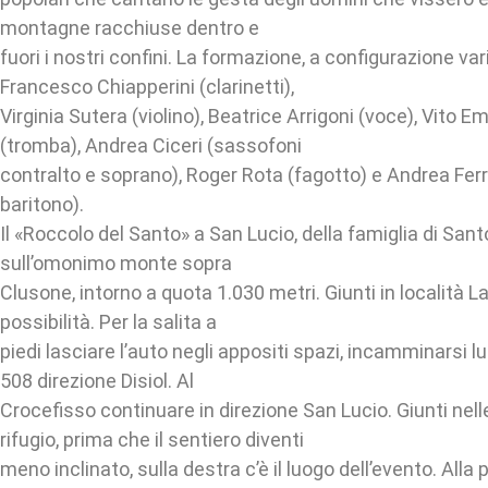
montagne racchiuse dentro e
fuori i nostri confini. La formazione, a configurazione var
Francesco Chiapperini (clarinetti),
Virginia Sutera (violino), Beatrice Arrigoni (voce), Vito 
(tromba), Andrea Ciceri (sassofoni
contralto e soprano), Roger Rota (fagotto) e Andrea Fer
baritono).
Il «Roccolo del Santo» a San Lucio, della famiglia di Sant
sull’omonimo monte sopra
Clusone, intorno a quota 1.030 metri. Giunti in località 
possibilità. Per la salita a
piedi lasciare l’auto negli appositi spazi, incamminarsi lu
508 direzione Disiol. Al
Crocefisso continuare in direzione San Lucio. Giunti nell
rifugio, prima che il sentiero diventi
meno inclinato, sulla destra c’è il luogo dell’evento. Alla