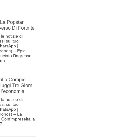
La Popstar
verso Di Fortnite
le notizie di
si sul tuo
hatsApp |
ronos) – Epic
ciato l'ingresso
son
alia Compie
Fiuggi Tre Giorni
ll’economia
le notizie di
si sul tuo
hatsApp |
ronos) – La
Confimpreseitalia
27