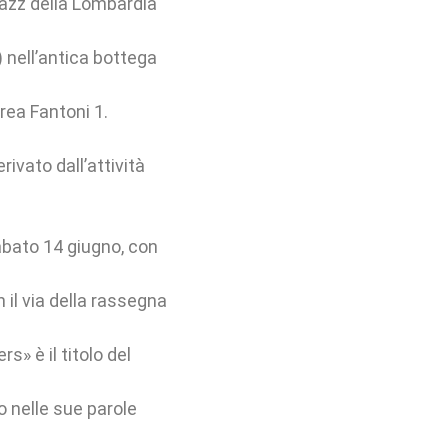
azz della Lombardia
 nell’antica bottega
drea Fantoni 1.
ivato dall’attività
abato 14 giugno, con
 il via della rassegna
» è il titolo del
io nelle sue parole