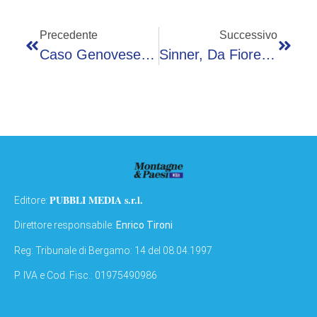
Precedente
Successivo
Caso Genovese, Sarah Borruso: “Terrazza Sentimento? Provo Vergogna Per Quello Che Ho Fatto”
Sinner, Da Fiorello A Tajani: Vip Agli Internazionali. Ma Hasanovic Non C’è
PUBBLI MEDIA s.r.l.
Editore:
Direttore responsabile:
Enrico Tironi
Reg: Tribunale di Bergamo: 14 del 08.04.1997
P. IVA e Cod. Fisc.: 01975490986