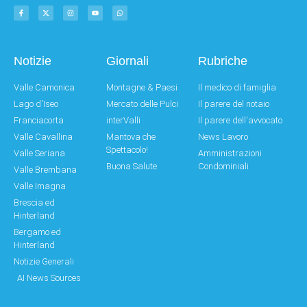
Notizie
Giornali
Rubriche
Valle Camonica
Montagne & Paesi
Il medico di famiglia
Lago d'Iseo
Mercato delle Pulci
Il parere del notaio
Franciacorta
interValli
Il parere dell'avvocato
Valle Cavallina
Mantova che
News Lavoro
Spettacolo!
Valle Seriana
Amministrazioni
Buona Salute
Condominiali
Valle Brembana
Valle Imagna
Brescia ed
Hinterland
Bergamo ed
Hinterland
Notizie Generali
AI News Sources