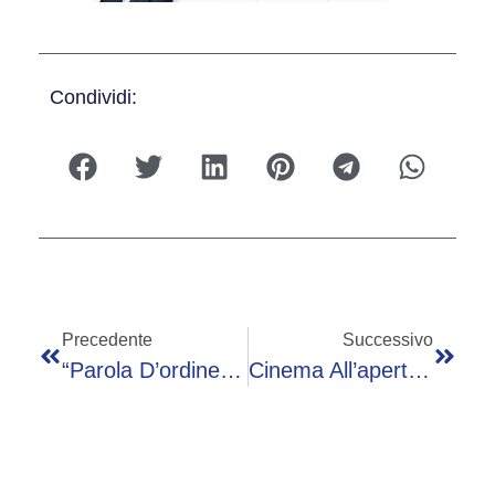
Condividi:
Precedente
Successivo
“Parola D’ordine: Divertimento!”, Casnigo In Festa Per Il Patrono
Cinema All’aperto A Mozzo (Bergamo): 5 Film Gratuiti Nei Parchi A Luglio